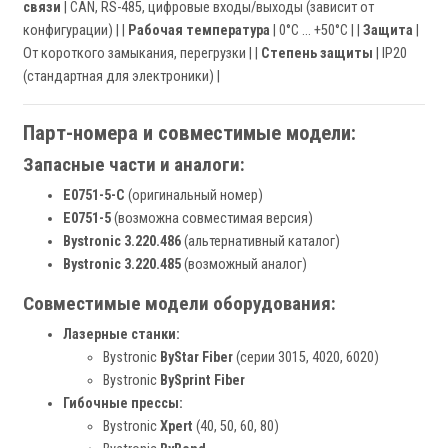
связи
| CAN, RS-485, цифровые входы/выходы (зависит от
конфигурации) | |
Рабочая температура
| 0°C ... +50°C | |
Защита
|
От короткого замыкания, перегрузки | |
Степень защиты
| IP20
(стандартная для электроники) |
Парт-номера и совместимые модели:
Запасные части и аналоги:
E0751-5-C
(оригинальный номер)
E0751-5
(возможна совместимая версия)
Bystronic 3.220.486
(альтернативный каталог)
Bystronic 3.220.485
(возможный аналог)
Совместимые модели оборудования:
Лазерные станки:
Bystronic
ByStar Fiber
(серии 3015, 4020, 6020)
Bystronic
BySprint Fiber
Гибочные прессы:
Bystronic
Xpert
(40, 50, 60, 80)