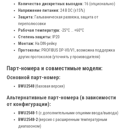
Количество дискретных выходов:
16 (опционально)
Напряжение питания:
24 В DC (±15%)
Защита:
Гальваническая развязка, защита от
переполюсовки
Рабочая температура:
-25°C … +60°C
Степень защиты:
IP20
Монтаж:
На DIN-рейку
Протоколы:
PROFIBUS DP-V0/V1, возможна поддержка
других протоколов (уточнять у производителя)
Парт-номера и совместимые модели:
Основной парт-номер:
BWU2548
(базовая версия)
Альтернативные парт-номера (в зависимости
от конфигурации):
BWU2548-1
(с дополнительными опциями ввода/вывода)
BWU2548-2
(версия с расширенным температурным
диапазоном)