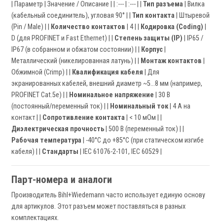
| Параметр | Значение / Описание | | :--- | :--- | |
Тип разъема
| Вилка
(кабельный соединитель), угловая 90° | |
Тип контакта
| Штыревой
(Pin / Male) | |
Количество контактов
| 4 | |
Кодировка (Coding)
|
D (для PROFINET и Fast Ethernet) | |
Степень защиты (IP)
| IP65 /
IP67 (в собранном и обжатом состоянии) | |
Корпус
|
Металлический (никелированная латунь) | |
Монтаж контактов
|
Обжимной (Crimp) | |
Квалификация кабеля
| Для
экранированных кабелей, внешний диаметр ~5...8 мм (например,
PROFINET Cat.5e) | |
Номинальное напряжение
| 30 В
(постоянный/переменный ток) | |
Номинальный ток
| 4 А на
контакт | |
Сопротивление контакта
| < 10 мОм | |
Диэлектрическая прочность
| 500 В (переменный ток) | |
Рабочая температура
| -40°C до +85°C (при статическом изгибе
кабеля) | |
Стандарты
| IEC 61076-2-101, IEC 60529 |
Парт-номера и аналоги
Производитель Bihl+Wiedemann часто использует единую основу
для артикулов. Этот разъем может поставляться в разных
комплектациях.