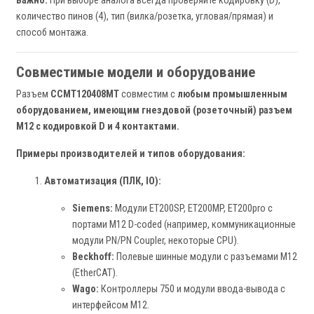
Важно:
При выборе аналога всегда проверяйте кодировку (D),
количество пинов (4), тип (вилка/розетка, угловая/прямая) и
способ монтажа.
Совместимые модели и оборудование
Разъем
CCMT120408MT
совместим с
любым промышленным
оборудованием, имеющим гнездовой (розеточный) разъем
M12 с кодировкой D и 4 контактами.
Примеры производителей и типов оборудования:
Автоматизация (ПЛК, IO):
Siemens:
Модули ET200SP, ET200MP, ET200pro с
портами M12 D-coded (например, коммуникационные
модули PN/PN Coupler, некоторые CPU).
Beckhoff:
Полевые шинные модули с разъемами M12
(EtherCAT).
Wago:
Контроллеры 750 и модули ввода-вывода с
интерфейсом M12.