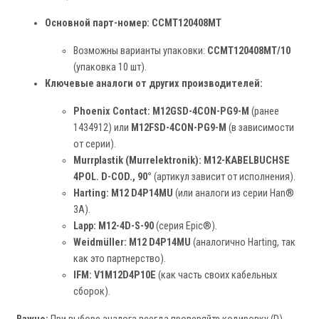
Основной парт-номер:
CCMT120408MT
Возможны варианты упаковки:
CCMT120408MT/10
(упаковка 10 шт).
Ключевые аналоги от других производителей:
Phoenix Contact:
M12GSD-4CON-PG9-M
(ранее
1434912) или
M12FSD-4CON-PG9-M
(в зависимости
от серии).
Murrplastik (Murrelektronik):
M12-KABELBUCHSE
4POL. D-COD., 90°
(артикул зависит от исполнения).
Harting:
M12 D4P14MU
(или аналоги из серии Han®
3A).
Lapp:
M12-4D-S-90
(серия Epic®).
Weidmüller:
M12 D4P14MU
(аналогично Harting, так
как это партнерство).
IFM:
V1M12D4P10E
(как часть своих кабельных
сборок).