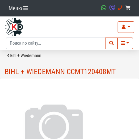
Меню
Bihl + Wiedemann
BIHL + WIEDEMANN CCMT120408MT