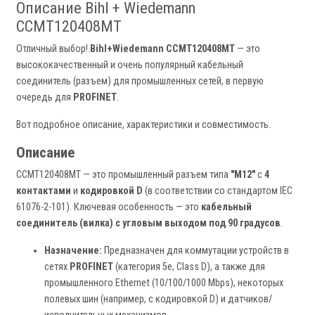
Описание Bihl + Wiedemann
CCMT120408MT
Отличный выбор!
Bihl+Wiedemann CCMT120408MT
— это
высококачественный и очень популярный кабельный
соединитель (разъем) для промышленных сетей, в первую
очередь для
PROFINET
.
Вот подробное описание, характеристики и совместимость.
Описание
CCMT120408MT — это промышленный разъем типа
"M12"
с
4
контактами
и
кодировкой D
(в соответствии со стандартом IEC
61076-2-101). Ключевая особенность — это
кабельный
соединитель (вилка) с угловым выходом под 90 градусов
.
Назначение:
Предназначен для коммутации устройств в
сетях
PROFINET
(категория 5е, Class D), а также для
промышленного Ethernet (10/100/1000 Mbps), некоторых
полевых шин (например, с кодировкой D) и датчиков/