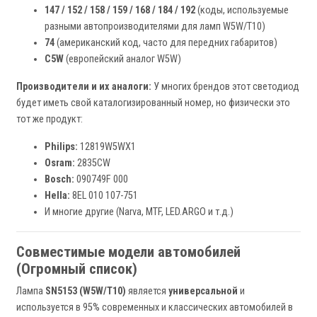
147 / 152 / 158 / 159 / 168 / 184 / 192
(коды, используемые
разными автопроизводителями для ламп W5W/T10)
74
(американский код, часто для передних габаритов)
C5W
(европейский аналог W5W)
Производители и их аналоги:
У многих брендов этот светодиод
будет иметь свой каталогизированный номер, но физически это
тот же продукт:
Philips:
12819W5WX1
Osram:
2835CW
Bosch:
090749F 000
Hella:
8EL 010 107-751
И многие другие (Narva, MTF, LED.ARGO и т.д.)
Совместимые модели автомобилей
(Огромный список)
Лампа
SN5153 (W5W/T10)
является
универсальной
и
используется в 95% современных и классических автомобилей в