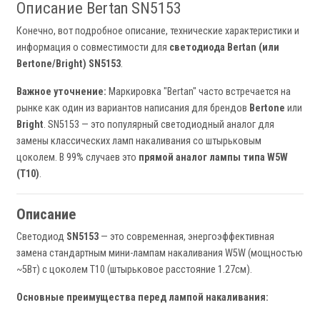
Описание Bertan SN5153
Конечно, вот подробное описание, технические характеристики и
информация о совместимости для
светодиода Bertan (или
Bertone/Bright) SN5153
.
Важное уточнение:
Маркировка "Bertan" часто встречается на
рынке как один из вариантов написания для брендов
Bertone
или
Bright
. SN5153 — это популярный светодиодный аналог для
замены классических ламп накаливания со штырьковым
цоколем. В 99% случаев это
прямой аналог лампы типа W5W
(T10)
.
Описание
Светодиод
SN5153
— это современная, энергоэффективная
замена стандартным мини-лампам накаливания W5W (мощностью
~5Вт) с цоколем T10 (штырьковое расстояние 1.27см).
Основные преимущества перед лампой накаливания: