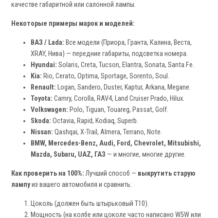
качестве габаритной или салонной лампы.
Некоторые примеры марок и моделей:
ВАЗ / Lada:
Все модели (Приора, Гранта, Калина, Веста,
XRAY, Нива) — передние габариты, подсветка номера.
Hyundai:
Solaris, Creta, Tucson, Elantra, Sonata, Santa Fe.
Kia:
Rio, Cerato, Optima, Sportage, Sorento, Soul.
Renault:
Logan, Sandero, Duster, Kaptur, Arkana, Megane.
Toyota:
Camry, Corolla, RAV4, Land Cruiser Prado, Hilux.
Volkswagen:
Polo, Tiguan, Touareg, Passat, Golf.
Skoda:
Octavia, Rapid, Kodiaq, Superb.
Nissan:
Qashqai, X-Trail, Almera, Terrano, Note.
BMW, Mercedes-Benz, Audi, Ford, Chevrolet, Mitsubishi,
Mazda, Subaru, UAZ, ГАЗ
— и многие, многие другие.
Как проверить на 100%:
Лучший способ —
выкрутить старую
лампу
из вашего автомобиля и сравнить:
Цоколь (должен быть штырьковый T10).
Мощность (на колбе или цоколе часто написано W5W или