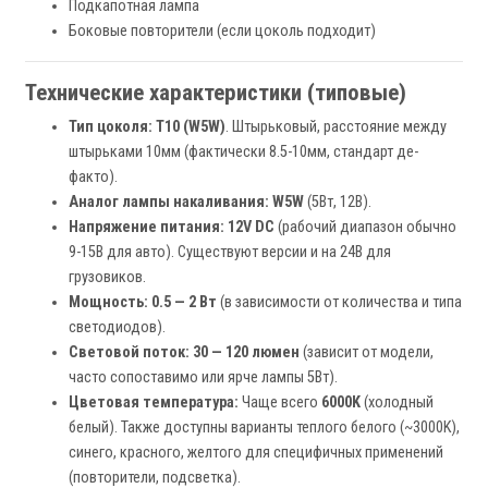
Подкапотная лампа
Боковые повторители (если цоколь подходит)
Технические характеристики (типовые)
Тип цоколя:
T10 (W5W)
. Штырьковый, расстояние между
штырьками 10мм (фактически 8.5-10мм, стандарт де-
факто).
Аналог лампы накаливания:
W5W
(5Вт, 12В).
Напряжение питания:
12V DC
(рабочий диапазон обычно
9-15В для авто). Существуют версии и на 24В для
грузовиков.
Мощность:
0.5 — 2 Вт
(в зависимости от количества и типа
светодиодов).
Световой поток:
30 — 120 люмен
(зависит от модели,
часто сопоставимо или ярче лампы 5Вт).
Цветовая температура:
Чаще всего
6000K
(холодный
белый). Также доступны варианты теплого белого (~3000K),
синего, красного, желтого для специфичных применений
(повторители, подсветка).