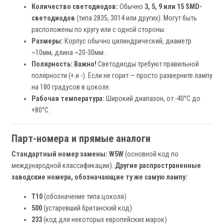
Количество светодиодов:
Обычно
3, 5, 9 или 15 SMD-
светодиодов
(типа 2835, 3014 или других). Могут быть
расположены по кругу или с одной стороны.
Размеры:
Корпус обычно цилиндрический, диаметр
~10мм, длина ~20-30мм.
Полярность:
Важно!
Светодиоды требуют правильной
полярности (+ и -). Если не горит — просто разверните лампу
на 180 градусов в цоколе.
Рабочая температура:
Широкий диапазон, от -40°C до
+80°C.
Парт-номера и прямые аналоги
Стандартный номер замены:
W5W
(основной код по
международной классификации).
Другие распространенные
заводские номера, обозначающие ту же самую лампу:
T10
(обозначение типа цоколя)
500
(устаревший британский код)
233
(код для некоторых европейских марок)