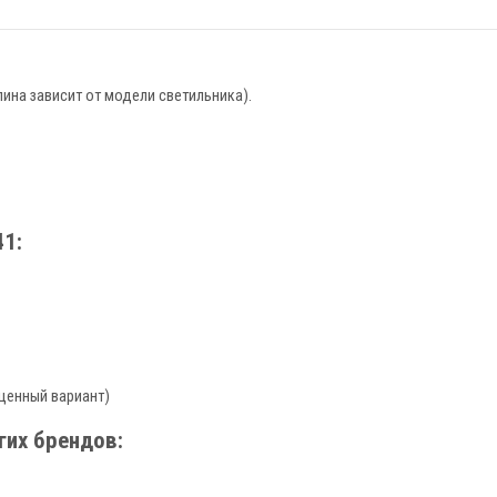
ина зависит от модели светильника).
41:
енный вариант)
гих брендов: