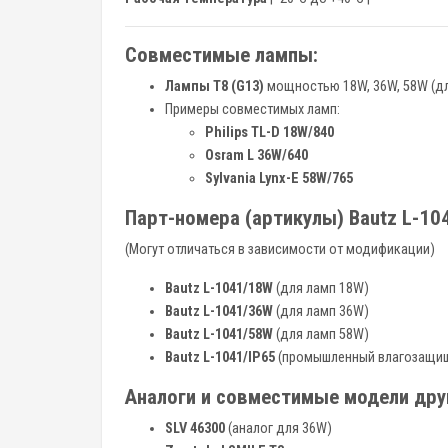
Совместимые лампы:
Лампы T8 (G13)
мощностью 18W, 36W, 58W (дл
Примеры совместимых ламп:
Philips TL-D 18W/840
Osram L 36W/640
Sylvania Lynx-E 58W/765
Парт-номера (артикулы) Bautz L-10
(Могут отличаться в зависимости от модификации)
Bautz L-1041/18W
(для ламп 18W)
Bautz L-1041/36W
(для ламп 36W)
Bautz L-1041/58W
(для ламп 58W)
Bautz L-1041/IP65
(промышленный влагозащищ
Аналоги и совместимые модели дру
SLV 46300
(аналог для 36W)