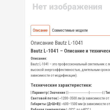
Описание
Совместимые модели
Описание Bautz L-1041
Bautz L-1041 – Описание и техничес
Описание:
Bautz L-1041 – это профессиональный светильник с
высокой энергоэффективностью, длительным сроком 
зависимости от модификации).
Технические характеристики:
|
Параметр
|
Значение
| |---------------------|-------------| |
Ти
Световой поток
| ~1200–3500 лм (в зависимости от 
Габариты (Д×Ш×В)
| ~600–1500 мм (в зависимости от
Рабочая температура
| -20°C до +40°C |