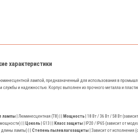
кие характеристики
 люминесцентной лампой, предназначенный для использования в промышл
службы и надежностью. Корпус выполнен из прочного металла и пластика
п лампы
| Люминесцентная (T8) | |
Мощность
| 18 Вт / 36 Вт / 58 Вт (зависи
мощности) | |
Цоколь
| G13 | |
Класс защиты
| IP20 / IP65 (зависит от модел
 длины лампы) | |
Степень пылевлагозащиты
| Зависит от исполнения (