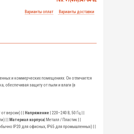
тел. +7(499)347-04-82
Варианты оплат
Варианты доставки
енных и коммерческих помещениях. Он отличается
, обеспечивая защиту от пыли и влаги (в
т от версии) | |
Напряжение
| 220–240 В, 50 Гц | |
и) | |
Материал корпуса
| Металл / Пластик | |
обычно IP20 для офисных, IP65 для промышленных) | |