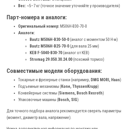
Вес:
~5–7 кг (точное значение уточняйте у производителя)
Парт-номера и аналоги:
Оригинальный номер:
M506H-B30-70-0
Аналоги:
Bautz M506H-B30-50-0
(аналог с моментом 50 Н·м)
Bautz M506H-B25-70-0
(для вала 25 мм)
KEB F-5040-B30-70
(аналог от KEB)
Stromag 29.050.30.24.00
(похожий тормоз)
Совместимые модели оборудования:
Токарные и фрезерные станки (например,
DMG MORI, Haas
)
Подъемные механизмы (
Kone, ThyssenKrupp
)
Конвейерные системы (
Siemens, Bosch Rexroth
)
Упаковочные машины (
Bosch, SIG
)
Для точного подбора аналога рекомендуется сверять параметры
(момент, диаметр вала, напряжение).
Нужна дополнительная информация по монтажу или