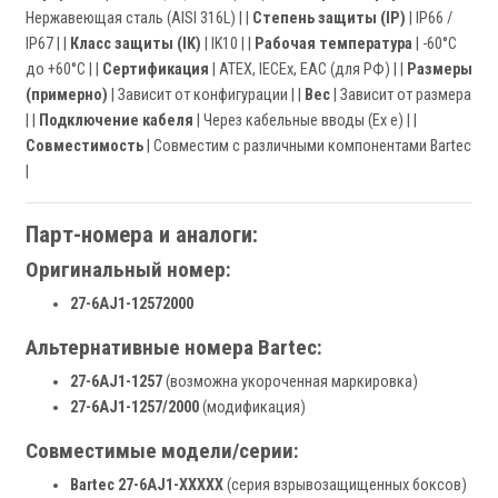
Нержавеющая сталь (AISI 316L) | |
Степень защиты (IP)
| IP66 /
IP67 | |
Класс защиты (IK)
| IK10 | |
Рабочая температура
| -60°C
до +60°C | |
Сертификация
| ATEX, IECEx, EAC (для РФ) | |
Размеры
(примерно)
| Зависит от конфигурации | |
Вес
| Зависит от размера
| |
Подключение кабеля
| Через кабельные вводы (Ex e) | |
Совместимость
| Совместим с различными компонентами Bartec
|
Парт-номера и аналоги:
Оригинальный номер:
27-6AJ1-12572000
Альтернативные номера Bartec:
27-6AJ1-1257
(возможна укороченная маркировка)
27-6AJ1-1257/2000
(модификация)
Совместимые модели/серии:
Bartec 27-6AJ1-XXXXX
(серия взрывозащищенных боксов)