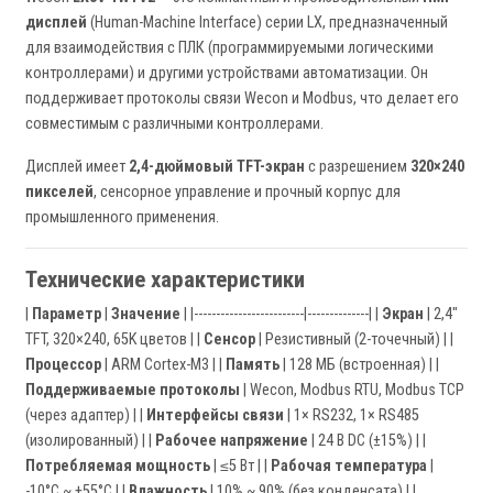
дисплей
(Human-Machine Interface) серии LX, предназначенный
для взаимодействия с ПЛК (программируемыми логическими
контроллерами) и другими устройствами автоматизации. Он
поддерживает протоколы связи Wecon и Modbus, что делает его
совместимым с различными контроллерами.
Дисплей имеет
2,4-дюймовый TFT-экран
с разрешением
320×240
пикселей
, сенсорное управление и прочный корпус для
промышленного применения.
Технические характеристики
|
Параметр
|
Значение
| |-------------------------|--------------| |
Экран
| 2,4"
TFT, 320×240, 65K цветов | |
Сенсор
| Резистивный (2-точечный) | |
Процессор
| ARM Cortex-M3 | |
Память
| 128 МБ (встроенная) | |
Поддерживаемые протоколы
| Wecon, Modbus RTU, Modbus TCP
(через адаптер) | |
Интерфейсы связи
| 1× RS232, 1× RS485
(изолированный) | |
Рабочее напряжение
| 24 В DC (±15%) | |
Потребляемая мощность
| ≤5 Вт | |
Рабочая температура
|
-10°C ~ +55°C | |
Влажность
| 10% ~ 90% (без конденсата) | |