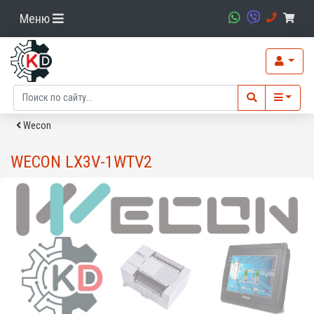
Меню
Wecon
WECON LX3V-1WTV2