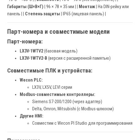
Габариты (Ш×В×Г)
| 96 × 78 × 35 мм | |
Монтаж
| На DIN-рейку или
панель | |
Степень защиты
| IP65 (лицевая панель) |
Парт-номера и совместимые модели
Парт-номера:
LX3V-1WTV2
(базовая модель)
LX3V-1WTV2-B
(версия с расширенной памятью)
Совместимые ПЛК и устройства:
Wecon PLC:
LX3V, LX5V, LEVI серии
Modbus-совместимые контроллеры:
Siemens S7-200/1200 (через адаптер)
Delta, Omron, Mitsubishi (с Modbus-шлюзом)
Другие HMI:
Совместим с Wecon PI Studio для программирования