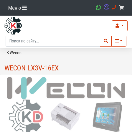
Меню
Wecon
WECON LX3V-16EX