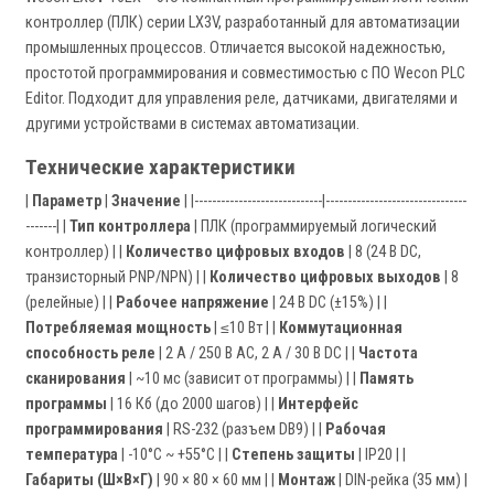
контроллер (ПЛК) серии LX3V, разработанный для автоматизации
промышленных процессов. Отличается высокой надежностью,
простотой программирования и совместимостью с ПО Wecon PLC
Editor. Подходит для управления реле, датчиками, двигателями и
другими устройствами в системах автоматизации.
Технические характеристики
|
Параметр
|
Значение
| |-----------------------------|--------------------------------
-------| |
Тип контроллера
| ПЛК (программируемый логический
контроллер) | |
Количество цифровых входов
| 8 (24 В DC,
транзисторный PNP/NPN) | |
Количество цифровых выходов
| 8
(релейные) | |
Рабочее напряжение
| 24 В DC (±15%) | |
Потребляемая мощность
| ≤10 Вт | |
Коммутационная
способность реле
| 2 А / 250 В AC, 2 А / 30 В DC | |
Частота
сканирования
| ~10 мс (зависит от программы) | |
Память
программы
| 16 Кб (до 2000 шагов) | |
Интерфейс
программирования
| RS-232 (разъем DB9) | |
Рабочая
температура
| -10°C ~ +55°C | |
Степень защиты
| IP20 | |
Габариты (Ш×В×Г)
| 90 × 80 × 60 мм | |
Монтаж
| DIN-рейка (35 мм) |