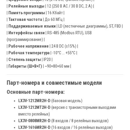
|
Релейные выходы
| 12 (250 В AC / 30 В DC, 2 А) |
|
Память программы
| 16 Кбайт |
|
Тактовая частота
| До 60 МГц |
|
Поддерживаемые языки
| LD (лестничные диаграммы), ST, FBD |
|
Интерфейсы связи
| RS-485 (Modbus RTU), USB
(программирование) |
|
Рабочее напряжение
| 24 В DC (±15%) |
|
Рабочая температура
| -10°C … +55°C |
|
Степень защиты
| IP20 |
|
Габариты (Ш×В×Г)
| ~90×80×60 мм |
Парт-номера и совместимые модели
Основные парт-номера:
LX3V-1212MR2H-D
(базовая модель)
LX3V-1212MT2H-D
(версия с транзисторными выходами
вместо релейных)
LX3V-0808MR2H-D
(8 входов / 8 релейных выходов)
LX3V-1616MR2H-D
(16 входов / 16 релейных выходов)