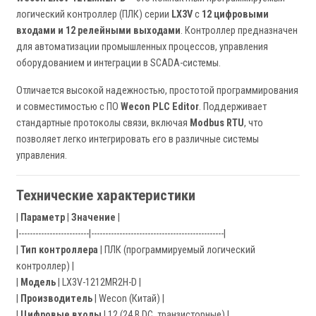
логический контроллер (ПЛК) серии
LX3V
с
12 цифровыми
входами и 12 релейными выходами
. Контроллер предназначен
для автоматизации промышленных процессов, управления
оборудованием и интеграции в SCADA-системы.
Отличается высокой надежностью, простотой программирования
и совместимостью с ПО
Wecon PLC Editor
. Поддерживает
стандартные протоколы связи, включая
Modbus RTU
, что
позволяет легко интегрировать его в различные системы
управления.
Технические характеристики
|
Параметр
|
Значение
|
|-------------------------|-----------------------------------------------|
|
Тип контроллера
| ПЛК (программируемый логический
контроллер) |
|
Модель
| LX3V-1212MR2H-D |
|
Производитель
| Wecon (Китай) |
|
Цифровые входы
| 12 (24 В DC, транзисторные) |