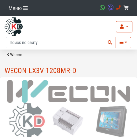
Меню
Wecon
WECON LX3V-1208MR-D