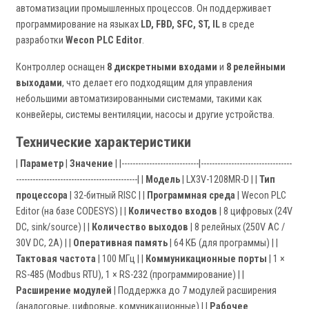
автоматизации промышленных процессов. Он поддерживает
программирование на языках
LD, FBD, SFC, ST, IL
в среде
разработки
Wecon PLC Editor
.
Контроллер оснащен
8 дискретными входами
и
8 релейными
выходами
, что делает его подходящим для управления
небольшими автоматизированными системами, такими как
конвейеры, системы вентиляции, насосы и другие устройства.
Технические характеристики
|
Параметр
|
Значение
| |----------------------------|---------------------------------
--------------------------------------------| |
Модель
| LX3V-1208MR-D | |
Тип
процессора
| 32-битный RISC | |
Программная среда
| Wecon PLC
Editor (на базе CODESYS) | |
Количество входов
| 8 цифровых (24V
DC, sink/source) | |
Количество выходов
| 8 релейных (250V AC /
30V DC, 2A) | |
Оперативная память
| 64 КБ (для программы) | |
Тактовая частота
| 100 МГц | |
Коммуникационные порты
| 1 ×
RS-485 (Modbus RTU), 1 × RS-232 (программирование) | |
Расширение модулей
| Поддержка до 7 модулей расширения
(аналоговые, цифровые, комуникационные) | |
Рабочее