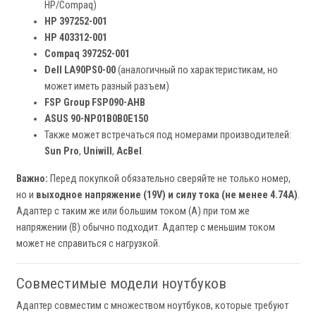
HP/Compaq)
HP 397252-001
HP 403312-001
Compaq 397252-001
Dell LA90PS0-00
(аналогичный по характеристикам, но
может иметь разный разъем)
FSP Group FSP090-AHB
ASUS 90-NP01B0B0E150
Также может встречаться под номерами производителей:
Sun Pro
,
Uniwill
,
AcBel
.
Важно:
Перед покупкой обязательно сверяйте не только номер,
но и
выходное напряжение (19V) и силу тока (не менее 4.74A)
.
Адаптер с таким же или большим током (А) при том же
напряжении (В) обычно подходит. Адаптер с меньшим током
может не справиться с нагрузкой.
Совместимые модели ноутбуков
Адаптер совместим с множеством ноутбуков, которые требуют