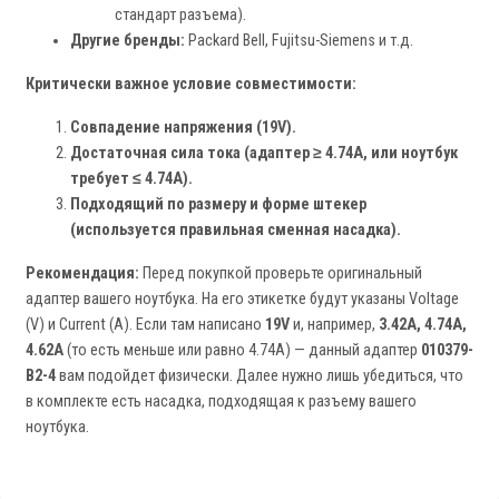
стандарт разъема).
Другие бренды:
Packard Bell, Fujitsu-Siemens и т.д.
Критически важное условие совместимости:
Совпадение напряжения (19V).
Достаточная сила тока (адаптер ≥ 4.74A, или ноутбук
требует ≤ 4.74A).
Подходящий по размеру и форме штекер
(используется правильная сменная насадка).
Рекомендация:
Перед покупкой проверьте оригинальный
адаптер вашего ноутбука. На его этикетке будут указаны Voltage
(V) и Current (A). Если там написано
19V
и, например,
3.42A, 4.74A,
4.62A
(то есть меньше или равно 4.74A) — данный адаптер
010379-
B2-4
вам подойдет физически. Далее нужно лишь убедиться, что
в комплекте есть насадка, подходящая к разъему вашего
ноутбука.