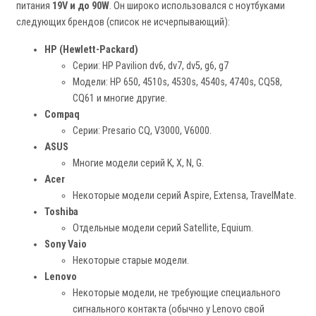
питания
19V и до 90W
. Он широко использовался с ноутбуками
следующих брендов (список не исчерпывающий):
HP (Hewlett-Packard)
Серии: HP Pavilion dv6, dv7, dv5, g6, g7
Модели: HP 650, 4510s, 4530s, 4540s, 4740s, CQ58,
CQ61 и многие другие.
Compaq
Серии: Presario CQ, V3000, V6000.
ASUS
Многие модели серий K, X, N, G.
Acer
Некоторые модели серий Aspire, Extensa, TravelMate.
Toshiba
Отдельные модели серий Satellite, Equium.
Sony Vaio
Некоторые старые модели.
Lenovo
Некоторые модели, не требующие специального
сигнального контакта (обычно у Lenovo свой