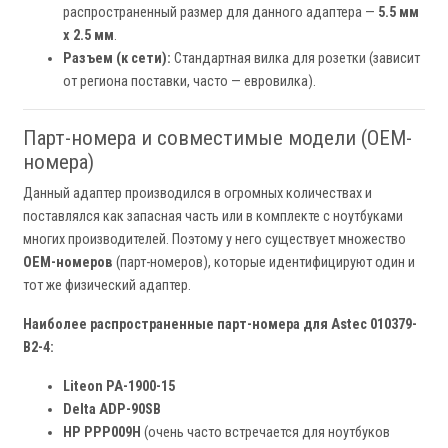
распространенный размер для данного адаптера —
5.5 мм
x 2.5 мм
.
Разъем (к сети):
Стандартная вилка для розетки (зависит
от региона поставки, часто — евровилка).
Парт-номера и совместимые модели (OEM-
номера)
Данный адаптер производился в огромных количествах и
поставлялся как запасная часть или в комплекте с ноутбуками
многих производителей. Поэтому у него существует множество
OEM-номеров
(парт-номеров), которые идентифицируют один и
тот же физический адаптер.
Наиболее распространенные парт-номера для Astec 010379-
B2-4:
Liteon PA-1900-15
Delta ADP-90SB
HP PPP009H
(очень часто встречается для ноутбуков