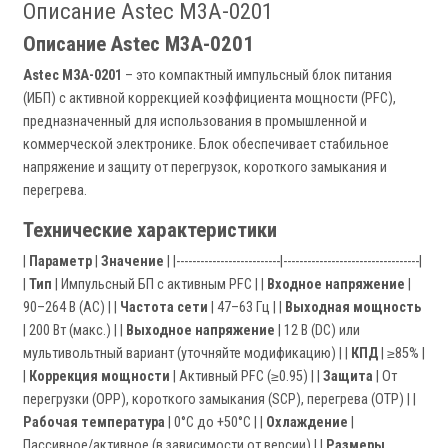
Описание Astec M3A-0201
Описание Astec M3A-0201
Astec M3A-0201
– это компактный импульсный блок питания
(ИБП) с активной коррекцией коэффициента мощности (PFC),
предназначенный для использования в промышленной и
коммерческой электронике. Блок обеспечивает стабильное
напряжение и защиту от перегрузок, короткого замыкания и
перегрева.
Технические характеристики
|
Параметр
|
Значение
| |--------------------------|----------------------------------|
|
Тип
| Импульсный БП с активным PFC | |
Входное напряжение
|
90–264 В (AC) | |
Частота сети
| 47–63 Гц | |
Выходная мощность
| 200 Вт (макс.) | |
Выходное напряжение
| 12 В (DC) или
мультивольтный вариант (уточняйте модификацию) | |
КПД
| ≥85% |
|
Коррекция мощности
| Активный PFC (≥0.95) | |
Защита
| От
перегрузки (OPP), короткого замыкания (SCP), перегрева (OTP) | |
Рабочая температура
| 0°C до +50°C | |
Охлаждение
|
Пассивное/активное (в зависимости от версии) | |
Размеры