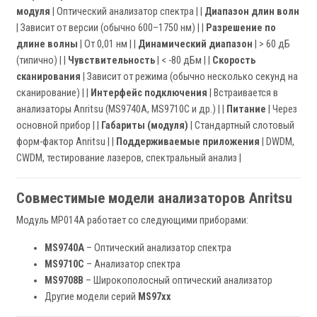
модуля
| Оптический анализатор спектра | |
Диапазон длин волн
| Зависит от версии (обычно 600–1750 нм) | |
Разрешение по
длине волны
| От 0,01 нм | |
Динамический диапазон
| > 60 дБ
(типично) | |
Чувствительность
| < -80 дБм | |
Скорость
сканирования
| Зависит от режима (обычно несколько секунд на
сканирование) | |
Интерфейс подключения
| Встраивается в
анализаторы Anritsu (MS9740A, MS9710C и др.) | |
Питание
| Через
основной прибор | |
Габариты (модуля)
| Стандартный слотовый
форм-фактор Anritsu | |
Поддерживаемые приложения
| DWDM,
CWDM, тестирование лазеров, спектральный анализ |
Совместимые модели анализаторов Anritsu
Модуль MP014A работает со следующими приборами:
MS9740A
– Оптический анализатор спектра
MS9710C
– Анализатор спектра
MS9708B
– Широкополосный оптический анализатор
Другие модели серий
MS97xx