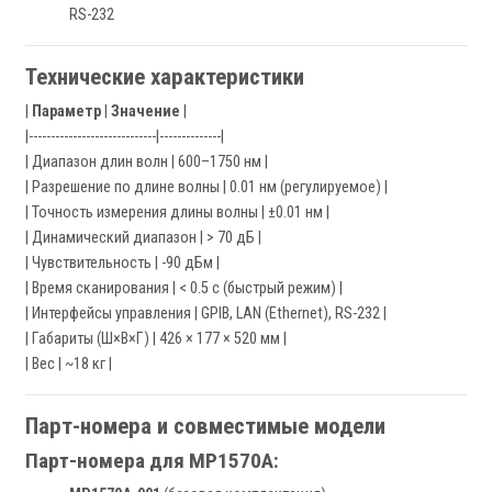
RS-232
Технические характеристики
|
Параметр
|
Значение
|
|-----------------------------|--------------|
| Диапазон длин волн | 600–1750 нм |
| Разрешение по длине волны | 0.01 нм (регулируемое) |
| Точность измерения длины волны | ±0.01 нм |
| Динамический диапазон | > 70 дБ |
| Чувствительность | -90 дБм |
| Время сканирования | < 0.5 с (быстрый режим) |
| Интерфейсы управления | GPIB, LAN (Ethernet), RS-232 |
| Габариты (Ш×В×Г) | 426 × 177 × 520 мм |
| Вес | ~18 кг |
Парт-номера и совместимые модели
Парт-номера для MP1570A: