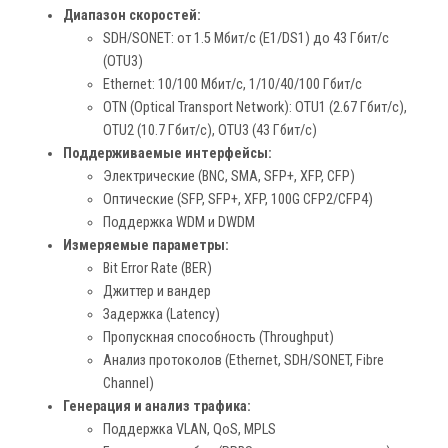
Диапазон скоростей:
SDH/SONET: от 1.5 Мбит/с (E1/DS1) до 43 Гбит/с
(OTU3)
Ethernet: 10/100 Мбит/с, 1/10/40/100 Гбит/с
OTN (Optical Transport Network): OTU1 (2.67 Гбит/с),
OTU2 (10.7 Гбит/с), OTU3 (43 Гбит/с)
Поддерживаемые интерфейсы:
Электрические (BNC, SMA, SFP+, XFP, CFP)
Оптические (SFP, SFP+, XFP, 100G CFP2/CFP4)
Поддержка WDM и DWDM
Измеряемые параметры:
Bit Error Rate (BER)
Джиттер и вандер
Задержка (Latency)
Пропускная способность (Throughput)
Анализ протоколов (Ethernet, SDH/SONET, Fibre
Channel)
Генерация и анализ трафика:
Поддержка VLAN, QoS, MPLS