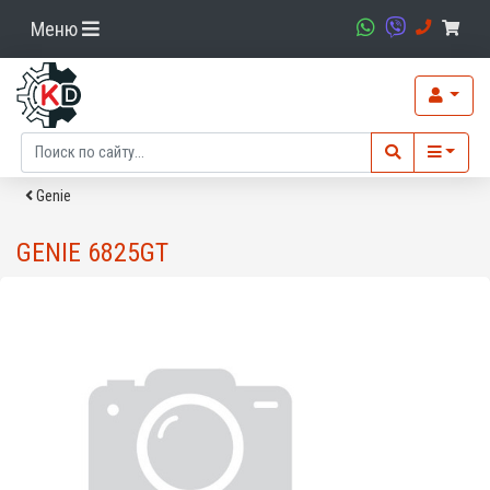
Меню
Genie
GENIE 6825GT