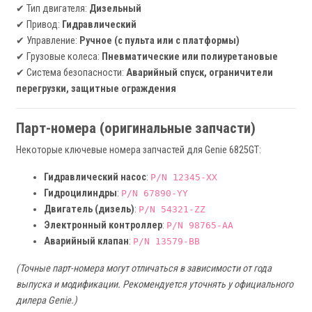
✔ Тип двигателя:
Дизельный
✔ Привод:
Гидравлический
✔ Управление:
Ручное (с пульта или с платформы)
✔ Грузовые колеса:
Пневматические или полиуретановые
✔ Система безопасности:
Аварийный спуск, ограничители
перегрузки, защитные ограждения
Парт-номера (оригинальные запчасти)
Некоторые ключевые номера запчастей для Genie 6825GT:
Гидравлический насос
:
P/N 12345-XX
Гидроцилиндры
:
P/N 67890-YY
Двигатель (дизель)
:
P/N 54321-ZZ
Электронный контроллер
:
P/N 98765-AA
Аварийный клапан
:
P/N 13579-BB
(Точные парт-номера могут отличаться в зависимости от года
выпуска и модификации. Рекомендуется уточнять у официального
дилера Genie.)