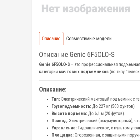
Описание
Совместимые модели
Описание Genie 6F5OLO-S
Genie 6F5OLO-S
– это профессиональная подъемная
категории
мачтовых подъемников
(по типу "телес
Описание:
Тип:
Электрический мачтовый подъемник с те
Грузоподъемность:
До 227 кг (500 фунтов).
Высота подъема:
До 6,1 м (20 футов).
Привод:
Электрический (аккумуляторный), что
Управление:
Гидравлическое, с пультом упра
Площадка:
Огороженная, с защитными поручн