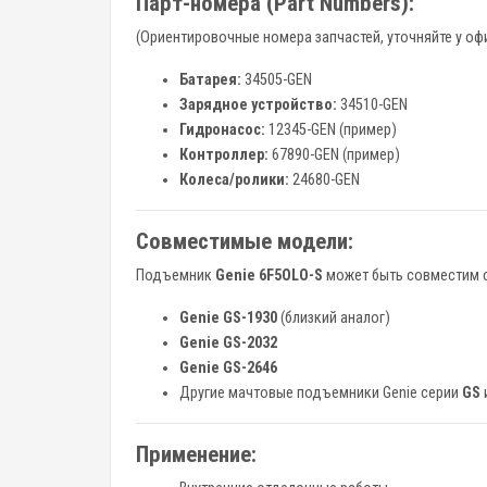
Парт-номера (Part Numbers):
(Ориентировочные номера запчастей, уточняйте у о
Батарея:
34505-GEN
Зарядное устройство:
34510-GEN
Гидронасос:
12345-GEN (пример)
Контроллер:
67890-GEN (пример)
Колеса/ролики:
24680-GEN
Совместимые модели:
Подъемник
Genie 6F5OLO-S
может быть совместим с 
Genie GS-1930
(близкий аналог)
Genie GS-2032
Genie GS-2646
Другие мачтовые подъемники Genie серии
GS
Применение: