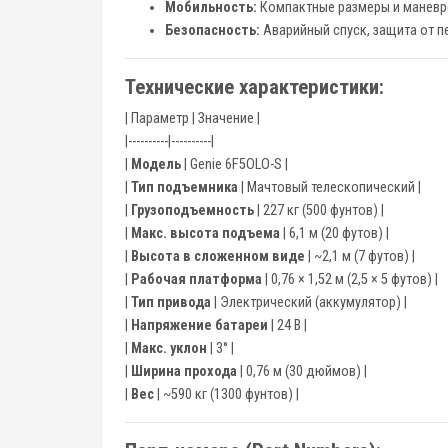
Мобильность:
Компактные размеры и маневре
Безопасность:
Аварийный спуск, защита от п
Технические характеристики:
| Параметр | Значение |
|----------|----------|
|
Модель
| Genie 6F5OLO-S |
|
Тип подъемника
| Мачтовый телескопический |
|
Грузоподъемность
| 227 кг (500 фунтов) |
|
Макс. высота подъема
| 6,1 м (20 футов) |
|
Высота в сложенном виде
| ~2,1 м (7 футов) |
|
Рабочая платформа
| 0,76 × 1,52 м (2,5 × 5 футов) |
|
Тип привода
| Электрический (аккумулятор) |
|
Напряжение батареи
| 24 В |
|
Макс. уклон
| 3° |
|
Ширина прохода
| 0,76 м (30 дюймов) |
|
Вес
| ~590 кг (1300 фунтов) |