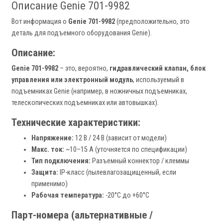
Описание Genie 701-9982
Вот информация о
Genie 701-9982
(предположительно, это
деталь для подъемного оборудования Genie).
Описание:
Genie 701-9982
– это, вероятно,
гидравлический клапан, блок
управления или электронный модуль
, используемый в
подъемниках Genie (например, в ножничных подъемниках,
телескопических подъемниках или автовышках).
Технические характеристики:
Напряжение:
12 В / 24 В (зависит от модели)
Макс. ток:
~10–15 А (уточняется по спецификации)
Тип подключения:
Разъемный коннектор / клеммы
Защита:
IP-класс (пылевлагозащищенный, если
применимо)
Рабочая температура:
-20°C до +60°C
Парт-номера (альтернативные /