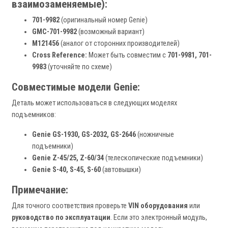
взаимозаменяемые):
701-9982
(оригинальный номер Genie)
GMC-701-9982
(возможный вариант)
M121456
(аналог от сторонних производителей)
Cross Reference:
Может быть совместим с
701-9981, 701-
9983
(уточняйте по схеме)
Совместимые модели Genie:
Деталь может использоваться в следующих моделях
подъемников:
Genie GS-1930, GS-2032, GS-2646
(ножничные
подъемники)
Genie Z-45/25, Z-60/34
(телескопические подъемники)
Genie S-40, S-45, S-60
(автовышки)
Примечание:
Для точного соответствия проверьте
VIN оборудования
или
руководство по эксплуатации
. Если это электронный модуль,