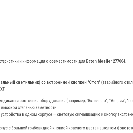
актеристики и информация о совместимости для
Eaton Moeller 277004
.
нальный светильник) со встроенной кнопкой "Стоп"
(аварийного откл
и
XF
.
ндикации состояния оборудования (например, "Включено", "Авария", "Г
 высокой степенью заметности.
 устройства в одном корпусе — световую сигнализацию и кнопку экстренн
пус с большой грибовидной кнопкой красного цвета на желтом фоне (ста