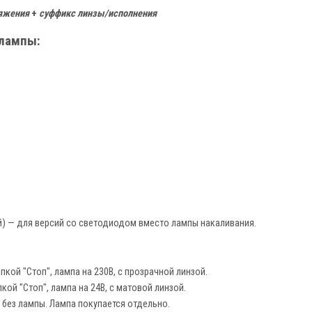
яжения
+
суффикс линзы/исполнения
 лампы:
) — для версий со светодиодом вместо лампы накаливания.
кой "Стоп", лампа на 230В, с прозрачной линзой.
кой "Стоп", лампа на 24В, с матовой линзой.
 без лампы. Лампа покупается отдельно.