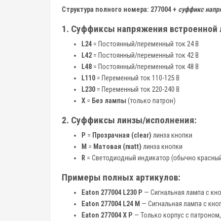
Структура полного номера: 277004 +
суффикс напр
1. Суффиксы напряжения встроенной
L24
= Постоянный/переменный ток 24 В
L42
= Постоянный/переменный ток 42 В
L48
= Постоянный/переменный ток 48 В
L110
= Переменный ток 110-125 В
L230
= Переменный ток 220-240 В
X
=
Без лампы
(только патрон)
2. Суффиксы линзы/исполнения:
P
=
Прозрачная (clear)
линза кнопки
M
=
Матовая (matt)
линза кнопки
R
= Светодиодный индикатор (обычно красный
Примеры полных артикулов:
Eaton 277004 L230 P
— Сигнальная лампа с кноп
Eaton 277004 L24 M
— Сигнальная лампа с кноп
Eaton 277004 X P
— Только корпус с патроном,