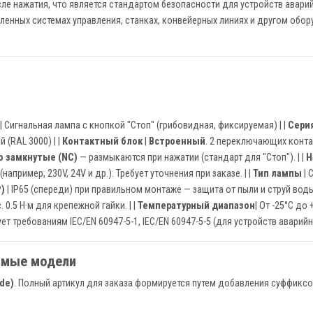
ле нажатия, что является стандартом безопасности для устройств авари
нных системах управления, станках, конвейерных линиях и другом обору
| Сигнальная лампа с кнопкой "Стоп" (грибовидная, фиксируемая) | |
Серия
й (RAL 3000) | |
Контактный блок
|
Встроенный
. 2 переключающих контак
 замкнутые (NC)
— размыкаются при нажатии (стандарт для "Стоп"). | |
Н
пример, 230V, 24V и др.). Требует уточнения при заказе. | |
Тип лампы
| 
)
| IP65 (спереди) при правильном монтаже — защита от пыли и струй воды.
. 0.5 Н·м для крепежной гайки. | |
Температурный диапазон
| От -25°C до
ет требованиям IEC/EN 60947-5-1, IEC/EN 60947-5-5 (для устройств аварийн
имые модели
de)
. Полный артикул для заказа формируется путем добавления суффикс