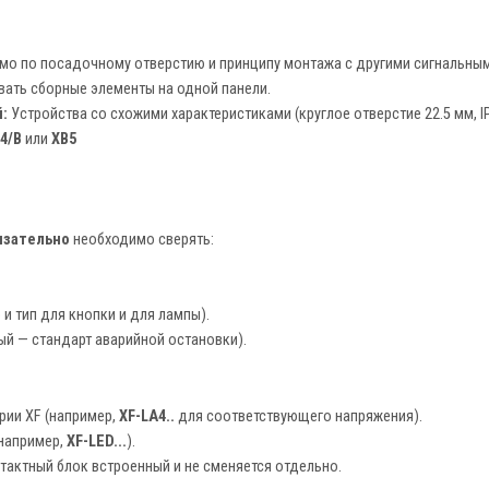
о по посадочному отверстию и принципу монтажа с другими сигнальны
давать сборные элементы на одной панели.
:
Устройства со схожими характеристиками (круглое отверстие 22.5 мм, I
B4/B
или
XB5
язательно
необходимо сверять:
и тип для кнопки и для лампы).
й — стандарт аварийной остановки).
рии XF (например,
XF-LA4..
для соответствующего напряжения).
например,
XF-LED...
).
тактный блок встроенный и не сменяется отдельно.