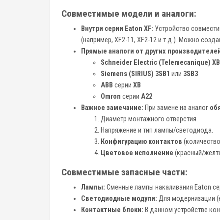
Совместимые модели и аналоги:
Внутри серии Eaton XF:
Устройство совместим
(например, XF2-11, XF2-12 и т.д.). Можно соз
Прямые аналоги от других производителей
Schneider Electric (Telemecanique) X
Siemens (SIRIUS) 3SB1
или
3SB3
ABB
серии
ХВ
Omron
серии
A22
Важное замечание:
При замене на аналог
об
Диаметр монтажного отверстия.
Напряжение и тип лампы/светодиода.
Конфигурацию контактов
(количество 
Цветовое исполнение
(красный/желты
Совместимые запасные части:
Лампы:
Сменные лампы накаливания Eaton се
Светодиодные модули:
Для модернизации (
Контактные блоки:
В данном устройстве кон