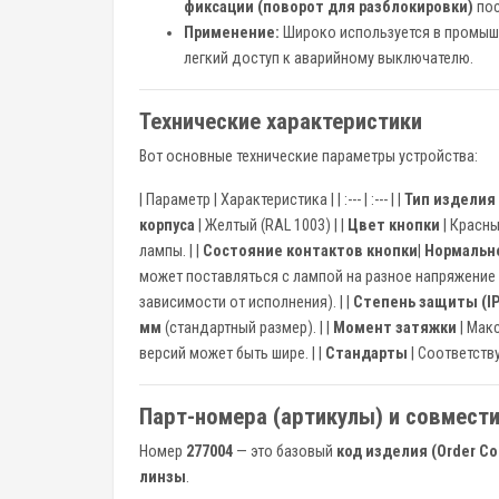
фиксации (поворот для разблокировки)
пос
Применение:
Широко используется в промышле
легкий доступ к аварийному выключателю.
Технические характеристики
Вот основные технические параметры устройства:
| Параметр | Характеристика | | :--- | :--- | |
Тип изделия
корпуса
| Желтый (RAL 1003) | |
Цвет кнопки
| Красны
лампы. | |
Состояние контактов кнопки
|
Нормально
может поставляться с лампой на разное напряжение (на
зависимости от исполнения). | |
Степень защиты (IP
мм
(стандартный размер). | |
Момент затяжки
| Макс
версий может быть шире. | |
Стандарты
| Соответству
Парт-номера (артикулы) и совмест
Номер
277004
— это базовый
код изделия (Order Co
линзы
.