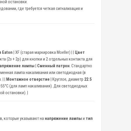
йной остановки.
довании, где требуется четкая сигнализация и
 Eaton
| XF (старая маркировка Moeller) | |
Цвет
та (2з + 2р) для кнопки и 2 отдельных контакта для
апряжение лампы
|
Сменный патрон
. Стандартно
Сменная лампа накаливания или светодиодная (в
 | |
Монтажное отверстие
| Круглое, диаметр
22.5
 +55°C (для ламп накаливания). Для светодиодных
ой остановки). |
ов, которые указывают на
напряжение лампы
и
тип