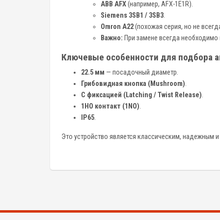
ABB AFX
(например, AFX-1E1R).
Siemens 3SB1 / 3SB3
.
Omron A22
(похожая серия, но не всег
Важно:
При замене всегда необходимо п
Ключевые особенности для подбора а
22.5 мм
— посадочный диаметр.
Грибовидная кнопка (Mushroom)
.
С фиксацией (Latching / Twist Release)
.
1НО контакт (1NO)
.
IP65
.
Это устройство является классическим, надежным 