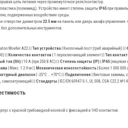
азрывая цепь питания через промежуточное реле/контактор.
 пластика (полиамид). Устройство имеет степень защиты
IP65
при правиль
нелях, подверженных воздействию среды.
ое отверстие диаметром
22.5 мм
на панель или дверь шкафа управления
ж без дополнительных инструментов.
Eaton Moeller A22 | |
Тип устройства
| Кнопочный пост (гриб аварийный) | |
) | |
Количество контактов
| 1 переключающий элемент | |
Тип контакт
й ток (Ith)
| 10 А (при 250 В AC) | |
Степень защиты (IP)
|
IP65
(лицевая с
тажа
| Макс. 1.2 Н·м | |
Механическая износостойкость
| Более 1 000 000 
ратурный диапазон
| -25°C ... +70°C | |
Подключение
| Винтовые зажимы, сеч
, самозатухающий | |
Стандарты
| IEC/EN 60947-5-1, UL 508, CSA C22.2 №14 
местимость
рпус с красной грибовидной кнопкой с фиксацией и 1НО контактом.