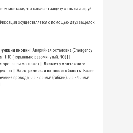
ном монтаже, что означает защиту от пыли и струй
. Фиксация осуществляется с помощью двух защелок
Функция кнопки
| Аварийная остановка (Emergency
а
| 1НО (нормально разомкнутый, NO) | |
торона при монтаже) | |
Диаметр монтажного
циклов | |
Электрическая износостойкость
| Более
ение провода: 0.5 - 2.5 мм² (гибкий), 0.5 - 4.0 мм²
|