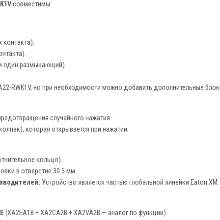
K1V
совместимы:
 контакта).
онтакта).
и один размыкающий).
A22-RWK1V, но при необходимости можно добавить дополнительные блоки
предотвращения случайного нажатия.
олпак), которая открывается при нажатии.
отнительное кольцо).
вки в отверстие 30.5 мм.
изводителей:
Устройство является частью глобальной линейки Eaton XM
2E
(XA2EA1B + XA2CA2B + XA2VA2B — аналог по функции).