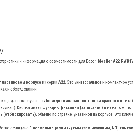
1V
актеристики и информация о совместимости для
Eaton Moeller A22-RWK1
 пластиковом корпусе
из серии
A22
. Это универсальное и компактное ус
ках и оборудовании.
ки (в данном случае,
грибовидной аварийной кнопки красного цвета
)
овидная). Кнопка имеет
функцию фиксации (запирания) в нажатом по
ь (отблокировать)
, обычно по стрелке, указанной на корпусе. Это клю
ойство оснащено
1 нормально разомкнутым (замыкающим, NO) конта