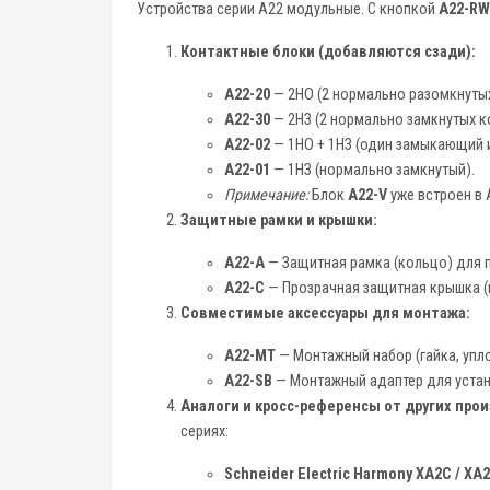
Устройства серии A22 модульные. С кнопкой
A22-RW
Контактные блоки (добавляются сзади):
A22-20
— 2НО (2 нормально разомкнутых
A22-30
— 2НЗ (2 нормально замкнутых к
A22-02
— 1НО + 1НЗ (один замыкающий 
A22-01
— 1НЗ (нормально замкнутый).
Примечание:
Блок
A22-V
уже встроен в 
Защитные рамки и крышки:
A22-A
— Защитная рамка (кольцо) для 
A22-C
— Прозрачная защитная крышка (к
Совместимые аксессуары для монтажа:
A22-MT
— Монтажный набор (гайка, упл
A22-SB
— Монтажный адаптер для устано
Аналоги и кросс-референсы от других про
сериях:
Schneider Electric Harmony XA2C / XA