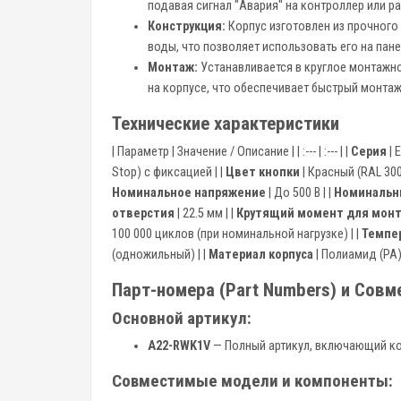
подавая сигнал "Авария" на контроллер или р
Конструкция:
Корпус изготовлен из прочного
воды, что позволяет использовать его на па
Монтаж:
Устанавливается в круглое монтажн
на корпусе, что обеспечивает быстрый монта
Технические характеристики
| Параметр | Значение / Описание | | :--- | :--- | |
Серия
| 
Stop) с фиксацией | |
Цвет кнопки
| Красный (RAL 3000
Номинальное напряжение
| До 500 В | |
Номинальны
отверстия
| 22.5 мм | |
Крутящий момент для мон
100 000 циклов (при номинальной нагрузке) | |
Темпе
(одножильный) | |
Материал корпуса
| Полиамид (PA)
Парт-номера (Part Numbers) и Сов
Основной артикул:
A22-RWK1V
— Полный артикул, включающий ко
Совместимые модели и компоненты: