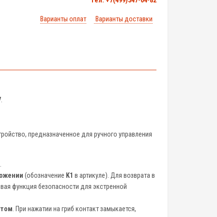
тел. +7(499)347-04-82
Варианты оплат
Варианты доставки
V
.
тройство, предназначенное для ручного управления
.
ложении
(обозначение
K1
в артикуле). Для возврата в
чевая функция безопасности для экстренной
ктом
. При нажатии на гриб контакт замыкается,