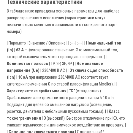
Технические характеристики
В таблице ниже приведены основные параметры для наиболее
распространенного исполнения (характеристики могут
незначительно меняться в зависимости от конкретного парт-
номера).
| Параметр | Значение / Описание | | :--- | :--- | |
Номинальный ток
(In)
|
63 А
— фиксированное значение. Это максимальный ток,
который выключатель может проводить непрерывно. | |
Количество полюсов
| 1P, 2P, 3P, 4P | |
Номинальное
напряжение (Ue)
| 230/400 В AC | |
Отключающая способность
(Icn)
|
10 кА
при напряжении 230/400В AC (соответствует
категории применения
C
по старой классификации Moeller). | |
Характеристика срабатывания
|
"C"
(стандартная):
Срабатывание электромагнитного расцепителя при 5-10 x In.
Подходит для цепей со смешанной нагрузкой (освещение,
розетки, двигатели с небольшими пусковыми токами). | |
Класс
токоограничения
|
3
(высокий). Быстрое отключение при КЗ, что
снижает термическое и динамическое воздействие на проводку. |
|
Сечение подключаемого провода
| Одножильный/