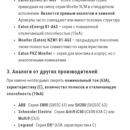
Eaton xEffect B1-A63
— более современная серия,
пришедшая на смену серии Moeller NZM в стандартном
исполнении.
Является прямым аналогом и заменой
.
Артикулы часто совпадают или имеют похожую структуру.
Eaton xEnergy B1-A63
— серия с повышенной
отключающей способностью (15кА).
Moeller (Eaton) NZM1 B1-A63
— предыдущее поколение,
также полностью совместимо по характеристикам.
Eaton PKZ Moeller
— серия для монтажа в корпус, но с
аналогичными номиналами.
3. Аналоги от других производителей:
При замене необходимо сверять
номинальный ток (63А),
характеристику (C), количество полюсов и отключающую
способность (10кА)
.
ABB
: Серия
S800
(S803C 63) или
SH200
(SH203C 63).
Schneider Electric
: Серия
Acti9 iC60
(iC60N 63A C) или
Multi9
(C63).
Legrand
: Серия
DX³
(63A, характеристика C).