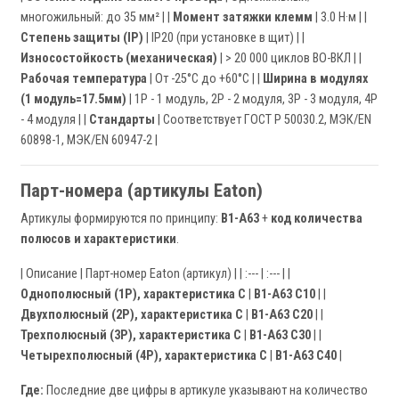
многожильный: до 35 мм² | |
Момент затяжки клемм
| 3.0 Н·м | |
Степень защиты (IP)
| IP20 (при установке в щит) | |
Износостойкость (механическая)
| > 20 000 циклов ВО-ВКЛ | |
Рабочая температура
| От -25°C до +60°C | |
Ширина в модулях
(1 модуль=17.5мм)
| 1P - 1 модуль, 2P - 2 модуля, 3P - 3 модуля, 4P
- 4 модуля | |
Стандарты
| Соответствует ГОСТ Р 50030.2, МЭК/EN
60898-1, МЭК/EN 60947-2 |
Парт-номера (артикулы Eaton)
Артикулы формируются по принципу:
B1-A63
+
код количества
полюсов и характеристики
.
| Описание | Парт-номер Eaton (артикул) | | :--- | :--- | |
Однополюсный (1P), характеристика C
|
B1-A63 C10
| |
Двухполюсный (2P), характеристика C
|
B1-A63 C20
| |
Трехполюсный (3P), характеристика C
|
B1-A63 C30
| |
Четырехполюсный (4P), характеристика C
|
B1-A63 C40
|
Где:
Последние две цифры в артикуле указывают на количество