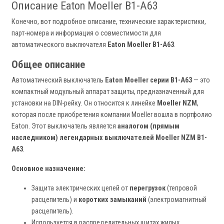
Описание Eaton Moeller B1-A63
Конечно, вот подробное описание, технические характеристики,
парт-номера и информация о совместимости для
автоматического выключателя
Eaton Moeller B1-A63
.
Общее описание
Автоматический выключатель
Eaton Moeller серии B1-A63
— это
компактный модульный аппарат защиты, предназначенный для
установки на DIN-рейку. Он относится к линейке
Moeller NZM
,
которая после приобретения компании Moeller вошла в портфолио
Eaton. Этот выключатель является
аналогом (прямым
наследником) легендарных выключателей Moeller NZM B1-
A63
.
Основное назначение:
Защита электрических цепей от
перегрузок
(тепровой
расцепитель) и
коротких замыканий
(электромагнитный
расцепитель).
Используется в распределительных щитах жилых,