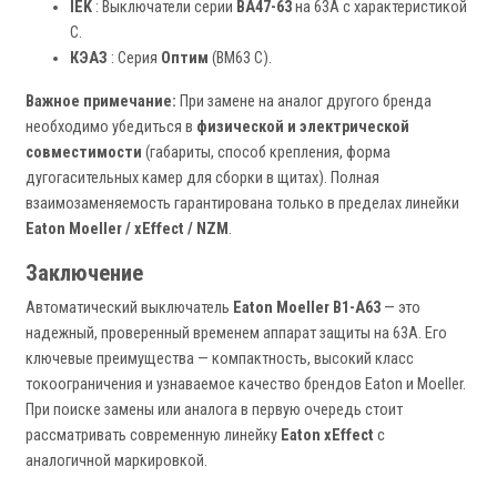
IEK
: Выключатели серии
ВА47-63
на 63А с характеристикой
C.
КЭАЗ
: Серия
Оптим
(ВМ63 C).
Важное примечание:
При замене на аналог другого бренда
необходимо убедиться в
физической и электрической
совместимости
(габариты, способ крепления, форма
дугогасительных камер для сборки в щитах). Полная
взаимозаменяемость гарантирована только в пределах линейки
Eaton Moeller / xEffect / NZM
.
Заключение
Автоматический выключатель
Eaton Moeller B1-A63
— это
надежный, проверенный временем аппарат защиты на 63А. Его
ключевые преимущества — компактность, высокий класс
токоограничения и узнаваемое качество брендов Eaton и Moeller.
При поиске замены или аналога в первую очередь стоит
рассматривать современную линейку
Eaton xEffect
с
аналогичной маркировкой.