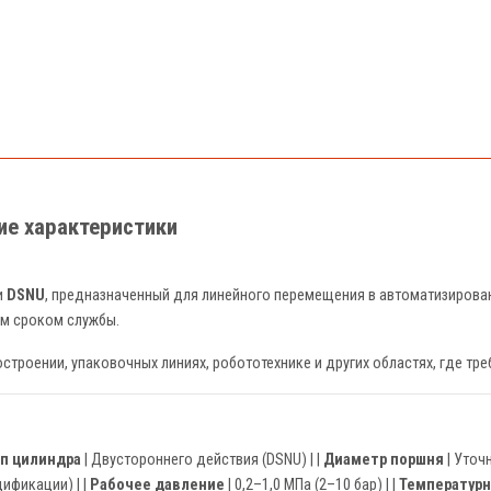
кие характеристики
и
DSNU
, предназначенный для линейного перемещения в автоматизирова
м сроком службы.
троении, упаковочных линиях, робототехнике и других областях, где тр
п цилиндра
| Двустороннего действия (DSNU) | |
Диаметр поршня
| Уточн
ификации) | |
Рабочее давление
| 0,2–1,0 МПа (2–10 бар) | |
Температурн