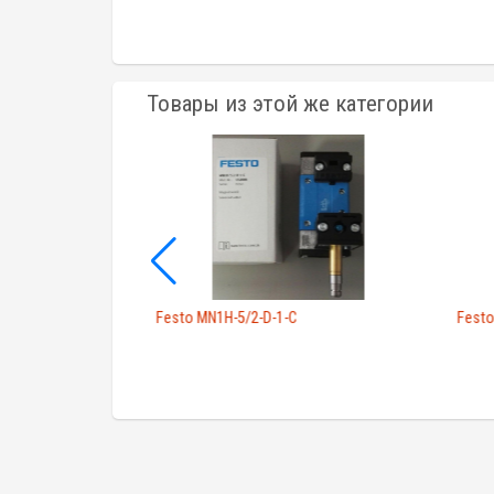
Товары из этой же категории
A 536275
Festo MN1H-5/2-D-1-C
Festo