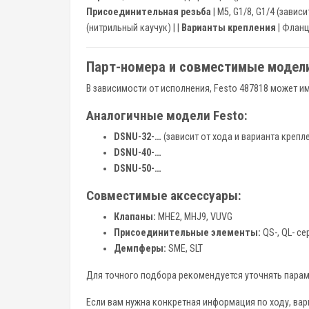
Присоединительная резьба
| М5, G1/8, G1/4 (зависи
(нитрильный каучук) | |
Варианты крепления
| Фланц
Парт-номера и совместимые модел
В зависимости от исполнения, Festo 487818 может и
Аналогичные модели Festo:
DSNU-32-…
(зависит от хода и варианта крепл
DSNU-40-…
DSNU-50-…
Совместимые аксессуары:
Клапаны:
MHE2, MHJ9, VUVG
Присоединительные элементы:
QS-, QL- се
Демпферы:
SME, SLT
Для точного подбора рекомендуется уточнять парам
Если вам нужна конкретная информация по ходу, вари