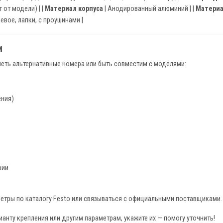
т от модели) | |
Материал корпуса
| Анодированный алюминий | |
Материа
евое, лапки, с проушинами |
и
меть альтернативные номера или быть совместим с моделями:
ения)
рии
етры по каталогу Festo или связываться с официальными поставщиками.
анту крепления или другим параметрам, укажите их — помогу уточнить!