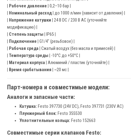
|
Рабочее давление
| 0,2–10 бар |
|
Номинальный расход
| до 1000 л/мин (зависит от давления) |
|
Напряжение катушки
| 24 В DC / 230 В AC (уточняйте
модификацию) |
|
Степень защиты
| IP65 |
|
Подключение
| G1/4" (резьбовое) |
|
Рабочая среда
| Сжатый воздух (без масла и примесей) |
|
Температура среды
| -10°C до +50°C |
|
Материал корпуса
| Алюминий / пластик (уточняйте) |
|
Время срабатывания
| ~20 мс |
Парт-номера и совместимые модели:
Аналоги и запасные части:
Катушка:
Festo 397730 (24V DC), Festo 397731 (230V AC)
Плунжерный блок:
Festo 355530
Уплотнительные кольца:
Festo 152663
Совместимые серии клапанов Festo: