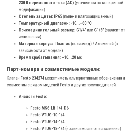
230 В переменного тока (AC)
(уточняется по конкретной
модификации)
Степень защиты:
IP65
(пыле- и влагозащищенный)
Температурный диапазон:
-10...+60 °C
Присоединительный размер:
G1/4"
или
G1/8"
(зависит от
исполнения)
Материал корпуса:
Пластик (полиамид) / Алюминий (в
зависимости от модели)
Время срабатывания:
~10...20 мс
Парт-номера и совместимые модели:
Клапан
Festo 234274
может иметь альтернативные обозначения и
совместим с рядом моделей Festo и других производителей:
Аналоги Festo:
Festo
MS6-LR-1/4-D6
Festo
VTUG-10-1/4
Festo
VTUG-14-1/4
Festo
VTUG-18-1/4
(в зависимости от исполнения)