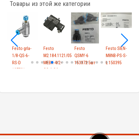
Товары из этой же категории
-
Festo grla-
Festo
Festo
Festo SIEN-
F
1/8-QS-6-
M2.184.1121/05
QSMY-6
M8NB-PS-S-
C
RS-D
MEBH-4/2-
153372 5шт
L 150395
M
197581
QS-6-SA
M