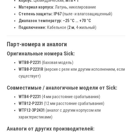
Корпус:
Цилиндрический,
M18 × 1
Материал корпуса:
Латунь, никелирование
Степень защиты:
IP67
(пыле- и влагозащищенный)
Диапазон температур:
–25 °C … +70 °C
Подключение:
Кабельное (
2 м
, 4-жильный)
Парт-номера и аналоги
Оригинальные номера Sick:
WTB8-P2231
(базовая модель)
WTB8-P2231R
(версия с реле или другим исполнением, если
существует)
Совместимые / аналогичные модели от Sick:
WTB4-P2231
(4 мм расстояние срабатывания)
WTB12-P2231
(12 мм расстояние срабатывания)
WTF12-3P2431
(аналог с другим корпусом или
характеристиками)
Аналоги от других производителей: