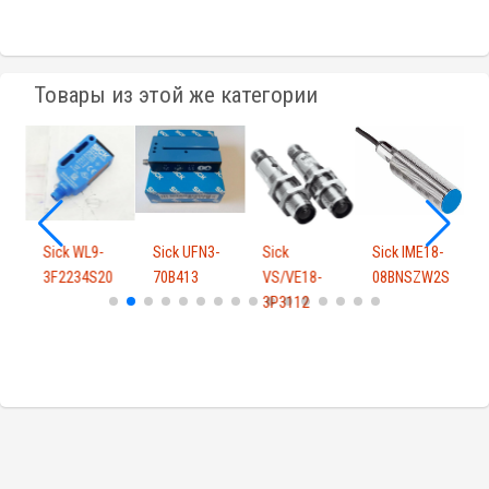
Товары из этой же категории
Sick WL9-
Sick UFN3-
Sick
Sick IME18-
S
3F2234S20
70B413
VS/VE18-
08BNSZW2S
3P3112
рическ...