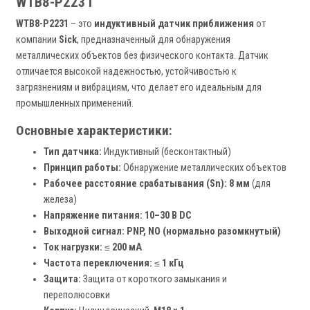
WTB8-P2231
WTB8-P2231
– это
индуктивный датчик приближения
от
компании
Sick
, предназначенный для обнаружения
металлических объектов без физического контакта. Датчик
отличается высокой надежностью, устойчивостью к
загрязнениям и вибрациям, что делает его идеальным для
промышленных применений.
Основные характеристики:
Тип датчика:
Индуктивный (бесконтактный)
Принцип работы:
Обнаружение металлических объектов
Рабочее расстояние срабатывания (Sn):
8 мм
(для
железа)
Напряжение питания:
10–30 В DC
Выходной сигнал:
PNP, NO (нормально разомкнутый)
Ток нагрузки:
≤
200 мА
Частота переключения:
≤
1 кГц
Защита:
Защита от короткого замыкания и
переполюсовки