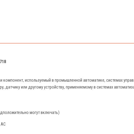
718
ли компонент, используемый в промышленной автоматике, системах упра
ру, датчику или другому устройству, применяемому в системах автоматиза
редположительно могут включать)
 AC