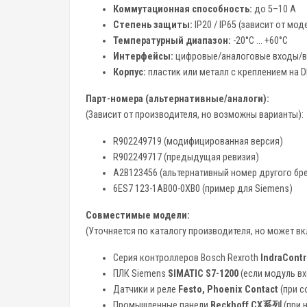
Коммутационная способность:
до 5–10 А
Степень защиты:
IP20 / IP65 (зависит от мод
Температурный диапазон:
-20°C ... +60°C
Интерфейсы:
цифровые/аналоговые входы/вы
Корпус:
пластик или металл с креплением на D
Парт-номера (альтернативные/аналоги):
(Зависит от производителя, но возможны варианты):
R902249719 (модифицированная версия)
R902249717 (предыдущая ревизия)
A2B123456 (альтернативный номер другого бр
6ES7 123-1AB00-0XB0 (пример для Siemens)
Совместимые модели:
(Уточняется по каталогу производителя, но может вк
Серия контроллеров Bosch Rexroth
IndraContr
ПЛК Siemens
SIMATIC S7-1200
(если модуль вх
Датчики и реле
Festo, Phoenix Contact
(при с
Промышленные панели
Beckhoff CX系列
(при 