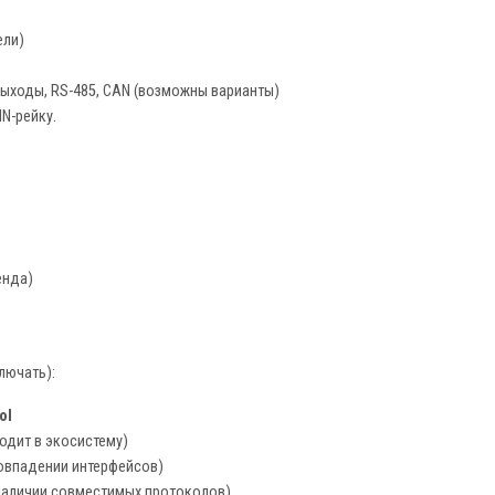
ели)
ходы, RS-485, CAN (возможны варианты)
IN-рейку.
енда)
лючать):
ol
одит в экосистему)
овпадении интерфейсов)
наличии совместимых протоколов).