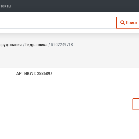
нтакты
Поиск
орудования
Гидравлика
R902249718
АРТИКУЛ: 2886897