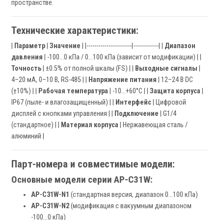
пространстве.
Технические характеристики:
|
Параметр
|
Значение
| |-----------------------|-------------| |
Диапазон
давления
| -100…0 кПа / 0…100 кПа (зависит от модификации) | |
Точность
| ±0.5% от полной шкалы (FS) | |
Выходные сигналы
|
4–20 мА, 0–10 В, RS-485 | |
Напряжение питания
| 12–24 В DC
(±10%) | |
Рабочая температура
| -10…+60°C | |
Защита корпуса
|
IP67 (пыле- и влагозащищенный) | |
Интерфейс
| Цифровой
дисплей с кнопками управления | |
Подключение
| G1/4
(стандартное) | |
Материал корпуса
| Нержавеющая сталь /
алюминий |
Парт-номера и совместимые модели:
Основные модели серии AP-C31W:
AP-C31W-N1
(стандартная версия, диапазон 0…100 кПа)
AP-C31W-N2
(модификация с вакуумным диапазоном
-100…0 кПа)