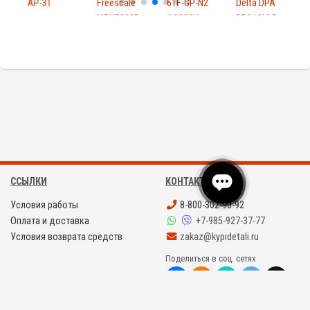
AP
AP-31
Freescale
61F-GP-N2
Delta DPA
MPX5999D
AC220V
DPA10M-P
ССЫЛКИ
КОНТАКТЫ
Условия работы
8-800-302-90-92
Оплата и доставка
+7-985-927-37-77
Условия возврата средств
zakaz@kypidetali.ru
Поделиться в соц. сетях