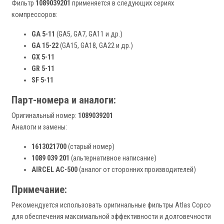
Фильтр
1089039201
применяется в следующих сериях
компрессоров:
GA 5-11
(GA5, GA7, GA11 и др.)
GA 15-22
(GA15, GA18, GA22 и др.)
GX 5-11
GR 5-11
SF 5-11
Парт-номера и аналоги:
Оригинальный номер:
1089039201
Аналоги и замены:
1613021700
(старый номер)
1089 039 201
(альтернативное написание)
AIRCEL AC-500
(аналог от сторонних производителей)
Примечание:
Рекомендуется использовать оригинальные фильтры Atlas Copco
для обеспечения максимальной эффективности и долговечности