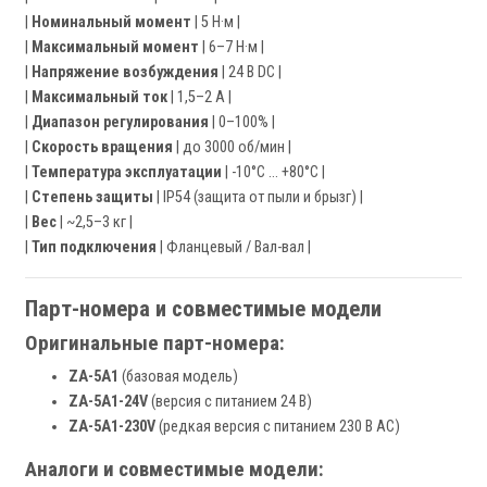
|
Номинальный момент
| 5 Н·м |
|
Максимальный момент
| 6–7 Н·м |
|
Напряжение возбуждения
| 24 В DC |
|
Максимальный ток
| 1,5–2 А |
|
Диапазон регулирования
| 0–100% |
|
Скорость вращения
| до 3000 об/мин |
|
Температура эксплуатации
| -10°C … +80°C |
|
Степень защиты
| IP54 (защита от пыли и брызг) |
|
Вес
| ~2,5–3 кг |
|
Тип подключения
| Фланцевый / Вал-вал |
Парт-номера и совместимые модели
Оригинальные парт-номера:
ZA-5A1
(базовая модель)
ZA-5A1-24V
(версия с питанием 24 В)
ZA-5A1-230V
(редкая версия с питанием 230 В AC)
Аналоги и совместимые модели: