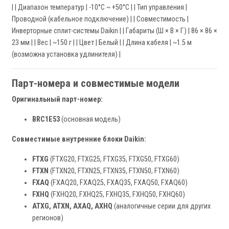
| | Диапазон температур | -10°C ~ +50°C | | Тип управления |
Проводной (кабельное подключение) | | Совместимость |
Инверторные сплит-системы Daikin | | Габариты (Ш × В × Г) | 86 × 86 ×
23 мм | | Вес | ~150 г | | Цвет | Белый | | Длина кабеля | ~1.5 м
(возможна установка удлинителя) |
Парт-номера и совместимые модели
Оригинальный парт-номер:
BRC1E53
(основная модель)
Совместимые внутренние блоки Daikin:
FTXG
(FTXG20, FTXG25, FTXG35, FTXG50, FTXG60)
FTXN
(FTXN20, FTXN25, FTXN35, FTXN50, FTXN60)
FXAQ
(FXAQ20, FXAQ25, FXAQ35, FXAQ50, FXAQ60)
FXHQ
(FXHQ20, FXHQ25, FXHQ35, FXHQ50, FXHQ60)
ATXG, ATXN, AXAQ, AXHQ
(аналогичные серии для других
регионов)