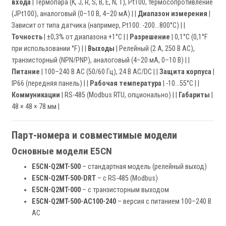
входа
| Термопара (K, J, R, S, B, E, N, T), Pt100, термосопротивление
(JPt100), аналоговый (0–10 В, 4–20 мА) | |
Диапазон измерения
|
Зависит от типа датчика (например, Pt100: -200…800°C) | |
Точность
| ±0,3% от диапазона +1°C | |
Разрешение
| 0,1°C (0,1°F
при использовании °F) | |
Выходы
| Релейный (2 А, 250 В AC),
транзисторный (NPN/PNP), аналоговый (4–20 мА, 0–10 В) | |
Питание
| 100–240 В AC (50/60 Гц), 24 В AC/DC | |
Защита корпуса
|
IP66 (передняя панель) | |
Рабочая температура
| -10…55°C | |
Коммуникации
| RS-485 (Modbus RTU, опционально) | |
Габариты
|
48 × 48 × 78 мм |
Парт-номера и совместимые модели
Основные модели E5CN
E5CN-Q2MT-500
– стандартная модель (релейный выход)
E5CN-Q2MT-500-DRT
– с RS-485 (Modbus)
E5CN-Q2MT-000
– с транзисторным выходом
E5CN-Q2MT-500-AC100-240
– версия с питанием 100–240 В
AC