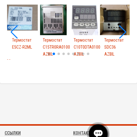
Термостат
Термостат
Термостат
Термостат
Т
уры
E5CZ-R2ML
C15TR0RA0100
C10T0DTA0100
SDC36
AZBIL
AZBIL
AZBIL
A0100
A
ССЫЛКИ
КОНТАКТЫ