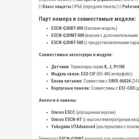
| |
Класс защиты
| IP66 (передняя панель) | |
Рабочая
Парт номера и совместимые модели:
E5CN-Q2HBT-000
(базовая модель)
E5CN-Q2HMT-000
(версия с дополнительными
E5CN-Q2HBT-500
(с предустановленными пар
Совместимые аксессуары и модули:
Датчики:
Термопары серии
K, J, Pt100
Модуль связи:
E53-CIF
(RS-485 интерфейс)
Блоки питания:
Совместим с
S8VS-06024
(24 
Корпусные панели:
Совместимы с
E51-C03
(д
Аналоги и замены:
Omron E5CC
(упрощенная версия)
Omron E5CN-HT
(с высокотемпературным вхо
Yokogawa UTAdvanced
(альтернатива с похо
Термостат
E5CN-Q2HBT
подходит для систем отопле