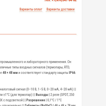
тел. +7(499)347-04-82
Варианты оплат
Варианты доставки
 промышленного и лабораторного применения. Он
личные типы входных сигналов (термопары, RTD,
ре
48 × 48 мм
и соответствует стандарту защиты
IP66
.
), аналоговый сигнал (0–10 В, 1–5 В, 0–20 мА, 4–20 мА) | |
и ±1°C (для термопар) | |
Выходы
| 2 реле (SPDT, 250
К с подсветкой | |
Разрешение
| 0,1°C / 1°C
– опционально | |
Габариты (В×Ш×Г)
| 48 × 48 × 78 мм