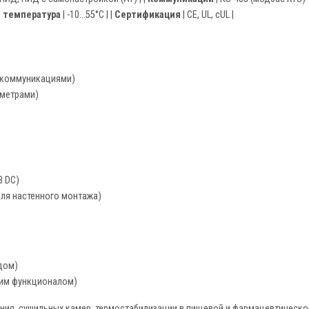
 температура
| -10…55°C | |
Сертификация
| CE, UL, cUL |
 коммуникациями)
аметрами)
В DC)
ля настенного монтажа)
дом)
жим функционалом)
ния, сушильных камер, термостабилизации в пищевой и фармацевтическ