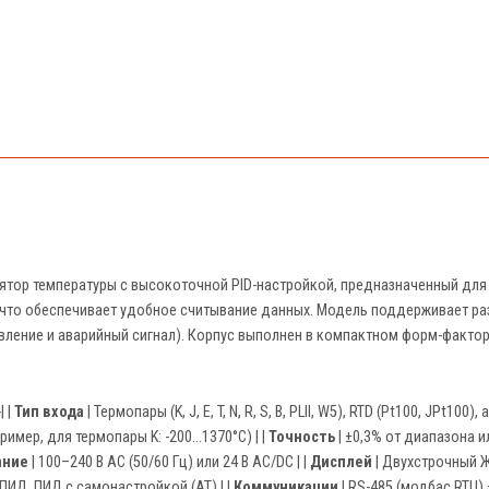
ятор температуры с высокоточной PID-настройкой, предназначенный для
то обеспечивает удобное считывание данных. Модель поддерживает раз
авление и аварийный сигнал). Корпус выполнен в компактном форм-факто
-| |
Тип входа
| Термопары (K, J, E, T, N, R, S, B, PLII, W5), RTD (Pt100, JPt100
ример, для термопары K: -200…1370°C) | |
Точность
| ±0,3% от диапазона ил
ание
| 100–240 В AC (50/60 Гц) или 24 В AC/DC | |
Дисплей
| Двухстрочный Ж
 ПИД, ПИД с самонастройкой (AT) | |
Коммуникации
| RS-485 (модбас RTU) 