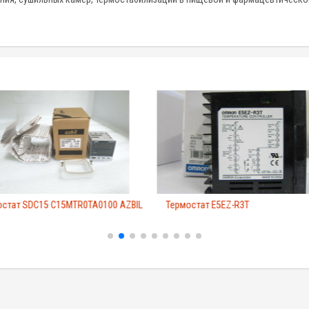
остат SDC15 C15MTR0TA0100 AZBIL
Термостат E5EZ-R3T