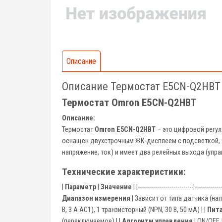
Описание
Описание Термостат E5CN-Q2HBT
Термостат Omron E5CN-Q2HBT
Описание:
Термостат
Omron E5CN-Q2HBT
– это цифровой регул
оснащен двухстрочным ЖК-дисплеем с подсветкой, ч
напряжение, ток) и имеет два релейных выхода (упр
Технические характеристики:
|
Параметр
|
Значение
| |----------------------------|-------------
Диапазон измерения
| Зависит от типа датчика (нап
В, 3 А AC1), 1 транзисторный (NPN, 30 В, 50 мА) | |
Пит
(переключаемое) | |
Алгоритм управления
| ON/OFF,