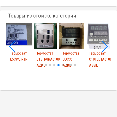
Товары из этой же категории
т
Термостат
Термостат
Термостат
Термостат
Т
L
E5CWL-R1P
C15TR0RA0100
SDC36
C10T0DTA0100
AZBIL
AZBIL
AZBIL
A