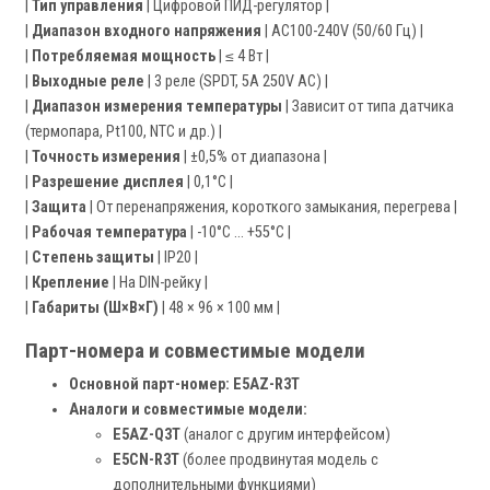
|
Тип управления
| Цифровой ПИД-регулятор |
|
Диапазон входного напряжения
| AC100-240V (50/60 Гц) |
|
Потребляемая мощность
| ≤ 4 Вт |
|
Выходные реле
| 3 реле (SPDT, 5A 250V AC) |
|
Диапазон измерения температуры
| Зависит от типа датчика
(термопара, Pt100, NTC и др.) |
|
Точность измерения
| ±0,5% от диапазона |
|
Разрешение дисплея
| 0,1°C |
|
Защита
| От перенапряжения, короткого замыкания, перегрева |
|
Рабочая температура
| -10°C ... +55°C |
|
Степень защиты
| IP20 |
|
Крепление
| На DIN-рейку |
|
Габариты (Ш×В×Г)
| 48 × 96 × 100 мм |
Парт-номера и совместимые модели
Основной парт-номер:
E5AZ-R3T
Аналоги и совместимые модели:
E5AZ-Q3T
(аналог с другим интерфейсом)
E5CN-R3T
(более продвинутая модель с
дополнительными функциями)