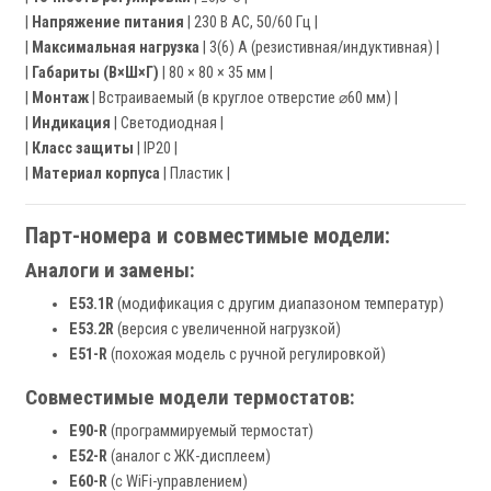
|
Напряжение питания
| 230 В AC, 50/60 Гц |
|
Максимальная нагрузка
| 3(6) А (резистивная/индуктивная) |
|
Габариты (В×Ш×Г)
| 80 × 80 × 35 мм |
|
Монтаж
| Встраиваемый (в круглое отверстие ⌀60 мм) |
|
Индикация
| Светодиодная |
|
Класс защиты
| IP20 |
|
Материал корпуса
| Пластик |
Парт-номера и совместимые модели:
Аналоги и замены:
E53.1R
(модификация с другим диапазоном температур)
E53.2R
(версия с увеличенной нагрузкой)
E51-R
(похожая модель с ручной регулировкой)
Совместимые модели термостатов:
E90-R
(программируемый термостат)
E52-R
(аналог с ЖК-дисплеем)
E60-R
(с WiFi-управлением)