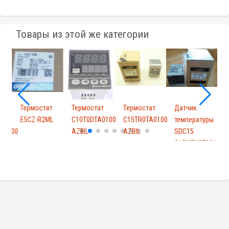
Товары из этой же категории
т
Термостат
Термостат
Термостат
Датчик
Т
E5CZ-R2ML
C10T0DTA0100
C15TR0TA0100
температуры
A0100
AZBIL
AZBIL
SDC15
A
C15MTV0TA0100
A...