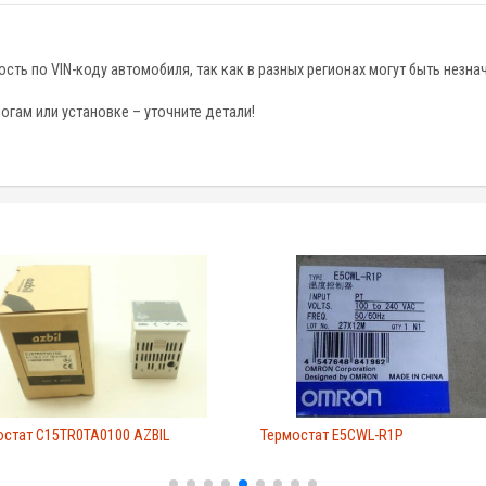
ть по VIN-коду автомобиля, так как в разных регионах могут быть незна
гам или установке – уточните детали!
остат C15TR0TA0100 AZBIL
Термостат E5CWL-R1P