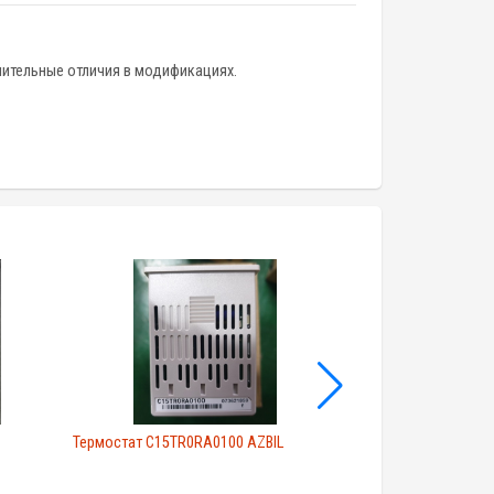
чительные отличия в модификациях.
Термостат C15TR0RA0100 AZBIL
Термостат C10T0D