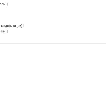
вом) |
от модификации) |
ели) |