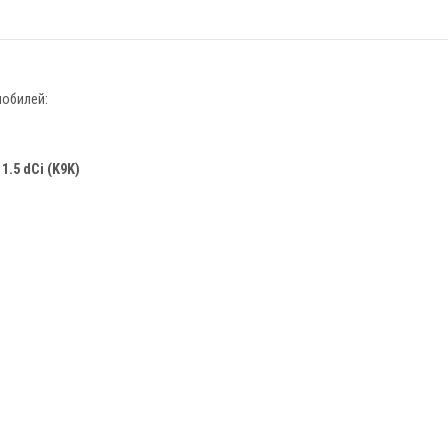
обилей:
и
1.5 dCi (K9K)