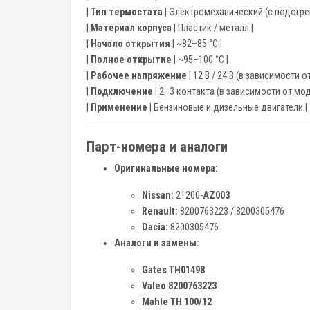
|
Тип термостата
| Электромеханический (с подогре
|
Материал корпуса
| Пластик / металл |
|
Начало открытия
| ~82–85 °C |
|
Полное открытие
| ~95–100 °C |
|
Рабочее напряжение
| 12 В / 24 В (в зависимости 
|
Подключение
| 2–3 контакта (в зависимости от мод
|
Применение
| Бензиновые и дизельные двигатели |
Парт-номера и аналоги
Оригинальные номера:
Nissan:
21200-
AZ003
Renault:
8200763223 / 8200305476
Dacia:
8200305476
Аналоги и замены:
Gates TH01498
Valeo 8200763223
Mahle TH 100/12