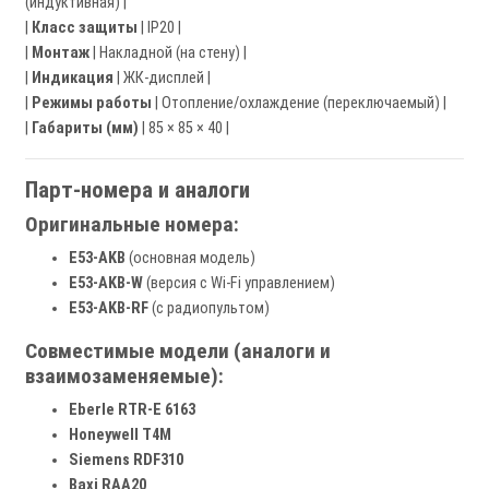
(индуктивная) |
|
Класс защиты
| IP20 |
|
Монтаж
| Накладной (на стену) |
|
Индикация
| ЖК-дисплей |
|
Режимы работы
| Отопление/охлаждение (переключаемый) |
|
Габариты (мм)
| 85 × 85 × 40 |
Парт-номера и аналоги
Оригинальные номера:
E53-AKB
(основная модель)
E53-AKB-W
(версия с Wi-Fi управлением)
E53-AKB-RF
(с радиопультом)
Совместимые модели (аналоги и
взаимозаменяемые):
Eberle RTR-E 6163
Honeywell T4M
Siemens RDF310
Baxi RAA20