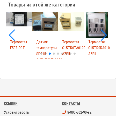
Товары из этой же категории
т
Термостат
Датчик
Термостат
Термостат
P
E5EZ-R3T
температуры
C15TR0TA0100
C15TR0RA0100
SDC15
AZBIL
AZBIL
A
C15MTV0TA0100
A...
ССЫЛКИ
КОНТАКТЫ
Условия работы
8-800-302-90-92