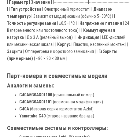
|
Параметр
|
Значение
| |----------------------------|---------------------------------
| |
Тип устройства
| Электронный термостат | |
Диапазон
температур
| Зависит от модификации (обычно 5–30°C) | |
Точность регулирования
| ±0,5–1°C | |
Напряжение питания
| 24
В (переменного или постоянного тока) | |
Коммутируемая
нагрузка
| До 3 А (релейный выход) | |
Индикация
| LED-дисплей
или механическая шкала | |
Корпус
| Пластик, настенный монтаж | |
Защита
| От перегрева и короткого замыкания | |
Габариты
(примерные)
| ~80 × 80 × 30 мм |
Парт-номера и совместимые модели
Аналоги и замены:
C40A5G0AS01100
(оригинальный номер)
C40A5G0AS01101
(возможная модификация)
C40A
(базовая серия термостатов Azbil)
Yamatake C40
(старое название бренда)
Совместимые системы и контроллеры: