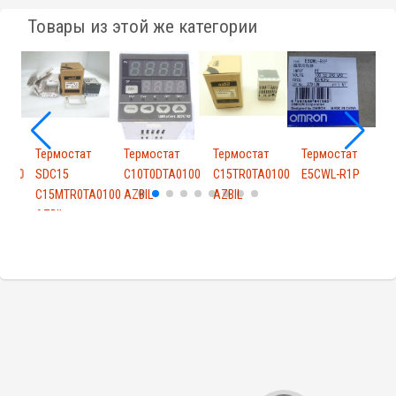
Товары из этой же категории
т
Термостат
Термостат
Термостат
Термостат
Т
0100
SDC15
C10T0DTA0100
C15TR0TA0100
E5CWL-R1P
E
C15MTR0TA0100
AZBIL
AZBIL
AZBIL