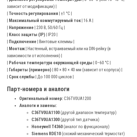
зависит от модификации) |
|
Точность регулирования
| ±1 °C |
|
Максимальный коммутируемый ток
| 16 А |
|
Напряжение
| 230 В, 50/60 Гц |
|
Класс защиты (IP)
| IP20 |
|
Подключение
| Винтовые клеммы |
|
Монтаж
| Настенный, встраиваемый или на DIN-рейку (в
зависимости от исполнения) |
|
Рабочая температура окружающей среды
| 0–60 °C |
|
Габариты (примерно)
| 80 × 80 × 40 мм (зависит от корпуса) |
|
Срок службы
| До 100 000 циклов |
Парт-номера и аналоги
Оригинальный номер:
C36TV0UA1200
Аналоги и замены:
C36TV0UA1100
(другой диапазон температур)
C36TV0UA1300
(другой тип датчика)
Honeywell T4360
(аналог по функционалу)
Siemens RDE10
(схожий механический термостат)