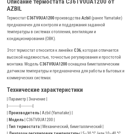
Описание термостата C36TV0UA1200 от
AZBIL
Термостат
C36TV0UA1200
производства
Azbil
(ранее Yamatake)
предназначен для контроля и поддержания заданной
температуры в системах отопления, вентиляции и
кондиционирования (ОВК).
Этот термостат относится к линейке
C36
, которая отличается
высокой надежностью, точностью регулирования и простотой
монтажа. Модель
C36TV0UA1200
оснащена биметаллическим
датчиком температуры и предназначена для работы в бытовых и
коммерческих системах.
Технические характеристики
| Параметр | Значение |
|----------|----------|
|
Производитель
| Azbil (Yamatake) |
|
Модель
| C36TV0UA1200 |
|
Тип термостата
| Механический, биметаллический |
|
Диапазон регулировки температуры
| 5–30 °C (или 10–40 °C,