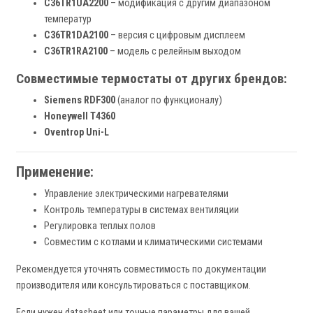
C36TR1UA2200
– модификация с другим диапазоном
температур
C36TR1DA2100
– версия с цифровым дисплеем
C36TR1RA2100
– модель с релейным выходом
Совместимые термостаты от других брендов:
Siemens RDF300
(аналог по функционалу)
Honeywell T4360
Oventrop Uni-L
Применение:
Управление электрическими нагревателями
Контроль температуры в системах вентиляции
Регулировка теплых полов
Совместим с котлами и климатическими системами
Рекомендуется уточнять совместимость по документации
производителя или консультироваться с поставщиком.
Если нужен datasheet или точные параметры для вашей