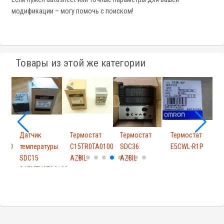
модификации – могу помочь с поиском!
Товары из этой же категории
т
Датчик
Термостат
Термостат
Термостат
Т
0100
температуры
C15TR0TA0100
SDC36
E5CWL-R1P
SDC15
AZBIL
AZBIL
A
C15MTV0TA0100
A...