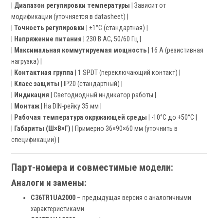
|
Диапазон регулировки температуры
| Зависит от
модификации (уточняется в datasheet) |
|
Точность регулировки
| ±1°C (стандартная) |
|
Напряжение питания
| 230 В AC, 50/60 Гц |
|
Максимальная коммутируемая мощность
| 16 А (резистивная
нагрузка) |
|
Контактная группа
| 1 SPDT (переключающий контакт) |
|
Класс защиты
| IP20 (стандартный) |
|
Индикация
| Светодиодный индикатор работы |
|
Монтаж
| На DIN-рейку 35 мм |
|
Рабочая температура окружающей среды
| -10°C до +50°C |
|
Габариты (Ш×В×Г)
| Примерно 36×90×60 мм (уточнить в
спецификации) |
Парт-номера и совместимые модели:
Аналоги и замены:
C36TR1UA2000
– предыдущая версия с аналогичными
характеристиками