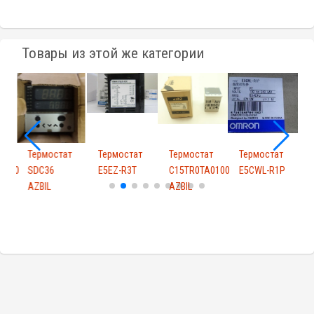
Товары из этой же категории
т
Термостат
Термостат
Термостат
Термостат
Т
0100
SDC36
E5EZ-R3T
C15TR0TA0100
E5CWL-R1P
AZBIL
AZBIL
A