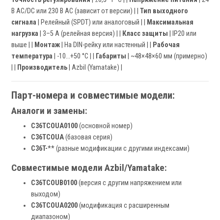
В AC/DC или 230 В AC (зависит от версии) | |
Тип выходного
сигнала
| Релейный (SPDT) или аналоговый | |
Максимальная
нагрузка
| 3–5 А (релейная версия) | |
Класс защиты
| IP20 или
выше | |
Монтаж
| На DIN-рейку или настенный | |
Рабочая
температура
| -10...+50 °C | |
Габариты
| ~48×48×60 мм (примерно)
| |
Производитель
| Azbil (Yamatake) |
Парт-номера и совместимые модели:
Аналоги и замены:
C36TCOUA0100
(основной номер)
C36TCOUA
(базовая серия)
C36T-
** (разные модификации с другими индексами)
Совместимые модели Azbil/Yamatake:
C36TCOUB0100
(версия с другим напряжением или
выходом)
C36TCOUA0200
(модификация с расширенным
диапазоном)