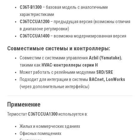
C36T-B1300
– базовая модель с аналогичными
характеристиками
C36TCCUA1200
– предыдущая версия (возможны отличия
в диапазоне регулировки)
C36TCCUA1400
– возможна модернизированная версия
Совместимые системы и контроллеры:
Совместим с системами управления
Azbil (Yamatake)
,
такими как
HVAC-контроллеры серии H
Может работать с релейными модулями
SRD/SRE
Подходит для интеграции в системы
BACnet, LonWorks
(через дополнительные интерфейсы)
Применение
Термостат
C36TCCUA1300
используется в:
Жилых и коммерческих зданиях
Офисных помещениях