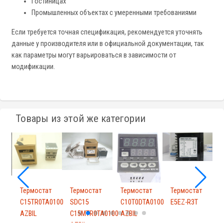
Гостиницах
Промышленных объектах с умеренными требованиями
Если требуется точная спецификация, рекомендуется уточнять
данные у производителя или в официальной документации, так
как параметры могут варьироваться в зависимости от
модификации.
Товары из этой же категории
т
Термостат
Термостат
Термостат
Термостат
P
C15TR0TA0100
SDC15
C10T0DTA0100
E5EZ-R3T
т
AZBIL
C15MTR0TA0100
AZBIL