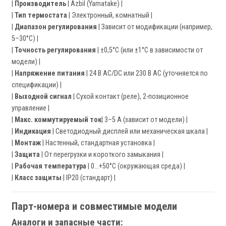
|
Производитель
| Azbil (Yamatake) |
|
Тип термостата
| Электронный, комнатный |
|
Диапазон регулирования
| Зависит от модификации (например,
5–30°C) |
|
Точность регулирования
| ±0,5°C (или ±1°C в зависимости от
модели) |
|
Напряжение питания
| 24 В AC/DC или 230 В AC (уточняется по
спецификации) |
|
Выходной сигнал
| Сухой контакт (реле), 2-позиционное
управление |
|
Макс. коммутируемый ток
| 3–5 А (зависит от модели) |
|
Индикация
| Светодиодный дисплей или механическая шкала |
|
Монтаж
| Настенный, стандартная установка |
|
Защита
| От перегрузки и короткого замыкания |
|
Рабочая температура
| 0…+50°C (окружающая среда) |
|
Класс защиты
| IP20 (стандарт) |
Парт-номера и совместимые модели
Аналоги и запасные части: