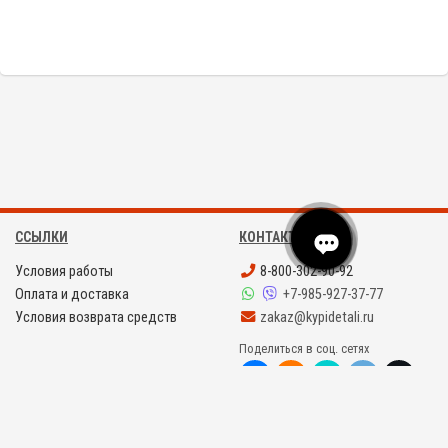
AZBIL
A
ССЫЛКИ
КОНТАКТЫ
Условия работы
8-800-302-90-92
Оплата и доставка
+7-985-927-37-77
Условия возврата средств
zakaz@kypidetali.ru
Поделиться в соц. сетях