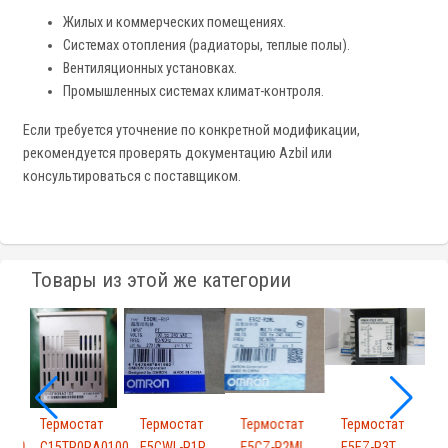
Жилых и коммерческих помещениях.
Системах отопления (радиаторы, теплые полы).
Вентиляционных установках.
Промышленных системах климат-контроля.
Если требуется уточнение по конкретной модификации,
рекомендуется проверять документацию Azbil или
консультироваться с поставщиком.
Товары из этой же категории
т
Термостат
Термостат
Термостат
Термостат
Т
0100
C15TR0RA0100
E5CWL-R1P
E5CZ-R2ML
E5EZ-R3T