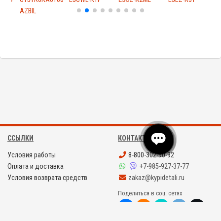
AZBIL
A
ССЫЛКИ
КОНТАКТЫ
Условия работы
8-800-302-90-92
Оплата и доставка
+7-985-927-37-77
Условия возврата средств
zakaz@kypidetali.ru
Поделиться в соц. сетях