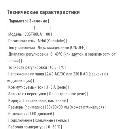
Технические характеристики
|
Параметр
|
Значение
|
|-----------------------|-------------|
| Модель | C35TR0UA1100 |
| Производитель | Azbil (Yamatake) |
| Тип управления | Двухпозиционный (ON/OFF) |
| Диапазон регулировки | 0–40°C (или другой, в зависимости от
версии) |
| Точность регулировки | ±0,5–1°C |
| Напряжение питания | 24 В AC/DC или 230 В AC (зависит от
модификации) |
| Коммутируемый ток | 3–5 А (реле) |
| Защита от перегрузки | Да (встроенное реле) |
| Корпус | Пластиковый, настенный |
| Размеры (примерно) | 80×80×30 мм (может отличаться) |
| Индикация | LED-дисплей |
| Подключение | Клеммные зажимы |
| Рабочая температура | 0–50°C |