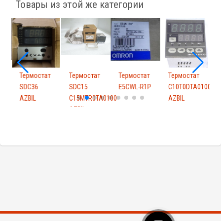
Товары из этой же категории
т
Термостат
Термостат
Термостат
Термостат
Т
L
SDC36
SDC15
E5CWL-R1P
C10T0DTA0100
AZBIL
C15MTR0TA0100
AZBIL
A
AZBIL