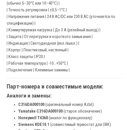
(обычно 5–30°C или 10–40°C) |
| Точность регулировки | ±0,5–1°C |
| Напряжение питания | 24 В AC/DC или 230 В AC (уточняется по
спецификации) |
| Коммутируемая нагрузка | До 3 А (релейный выход) |
| Защита | От перегрузки и короткого замыкания |
| Индикация | Светодиодная (вкл./выкл.) |
| Корпус | Пластиковый, настенный |
| Класс защиты | IP20 |
| Рабочая температура | -10…+50°C |
| Подключение | Клеммные зажимы |
Парт-номера и совместимые модели:
Аналоги и замены:
C316DA000100
(оригинальный номер Azbil)
Yamatake C316DA000100
(старое обозначение)
Honeywell T4360
(аналог по функционалу)
Siemens RDE10.1
(совместимый термостат для ОВК)