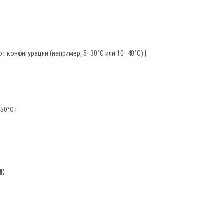
от конфигурации (например, 5–30°C или 10–40°C) |
50°C |
: