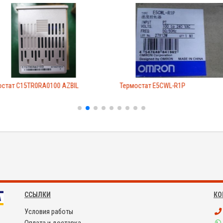
остат C15TR0RA0100 AZBIL
Термостат E5CWL-R1P
ССЫЛКИ
КО
Условия работы