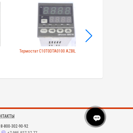
Термостат C10T0DTA0100 AZBIL
Термостат C15TR0
НТАКТЫ
8-800-302-90-92