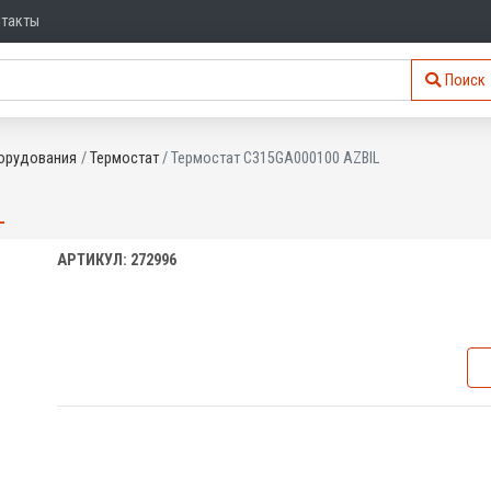
нтакты
Поиск
орудования
Термостат
Термостат C315GA000100 AZBIL
L
АРТИКУЛ: 272996