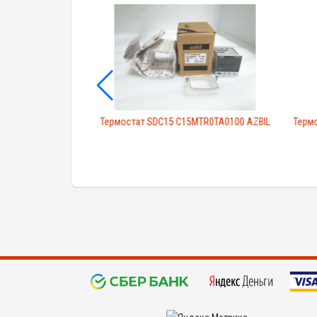
Термостат SDC15 C15MTR0TA0100 AZBIL
Терм