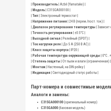
|
Производитель
| Azbil (Yamatake) |
|
Модель
| C315GA000100 |
|
Тип
| Электронный термостат |
|
Напряжение питания
| 24 В (перем./пост. ток) |
|
Диапазон регулирования температуры
| Зависит 
|
Точность регулирования
| ±0.5°C |
|
Выходной сигнал
| Релейный (SPDT) |
|
Ток нагрузки реле
| До 5 А (250 В AC) |
|
Класс защиты корпуса
| IP20 |
|
Рабочая температура окружающей среды
| 0°C…+
|
Степень защиты
| От пыли и влаги (ограниченная) |
|
Монтаж
| Настенный, на DIN-рейку |
|
Индикация
| Светодиодный статус работы |
Парт-номера и совместимые модели
Аналоги и замены:
C315GA000100
(оригинальный номер)
C315GA000
(базовая модель)