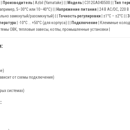
| |
Производитель
| Azbil (Yamatake) | |
Модель
| C312GA040500 | |
Тип тер
пример, 5–30°C или 10–40°C) | |
Напряжение питания
| 24 В AC/DC, 220 
льно замкнутый/разомкнутый) | |
Точность регулировки
| ±1°C – ±2°C | |
З
пература
| -10°C … +50°C (для корпуса) | |
Подключение
| Клеммные колодк
стемы ОВК, тепловые завесы, котлы, промышленные установки |
:
ие)
ависит от схемы подключения)
рых системах)
: