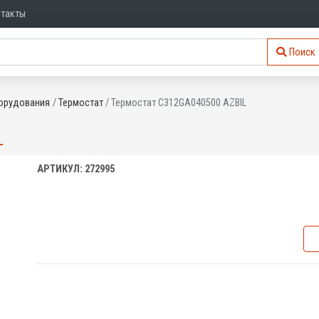
нтакты
Поиск
орудования
Термостат
Термостат C312GA040500 AZBIL
L
АРТИКУЛ: 272995