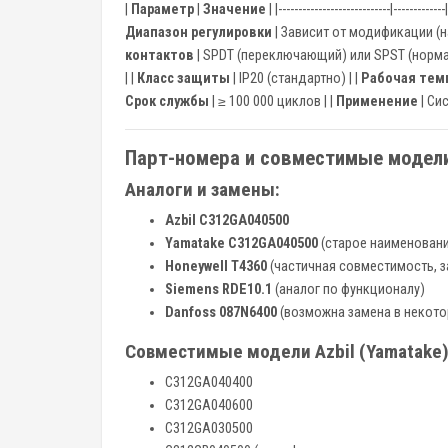
|
Параметр
|
Значение
| |----------------------------|-------------
Диапазон регулировки
| Зависит от модификации (на
контактов
| SPDT (переключающий) или SPST (норма
| |
Класс защиты
| IP20 (стандартно) | |
Рабочая тем
Срок службы
| ≥ 100 000 циклов | |
Применение
| Си
Парт-номера и совместимые модели
Аналоги и замены:
Azbil C312GA040500
Yamatake C312GA040500
(старое наименован
Honeywell T4360
(частичная совместимость, з
Siemens RDE10.1
(аналог по функционалу)
Danfoss 087N6400
(возможна замена в некото
Совместимые модели Azbil (Yamatake)
C312GA040400
C312GA040600
C312GA030500