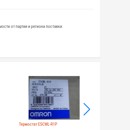
ости от партии и региона поставки.
Термостат E5CWL-R1P
Термостат E5CZ-