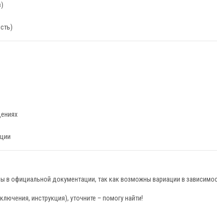
в)
сть)
щениях
яции
ы в официальной документации, так как возможны вариации в зависимо
лючения, инструкция), уточните – помогу найти!