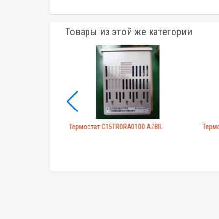
Товары из этой же категории
IL
Термостат C15TR0RA0100 AZBIL
Терм