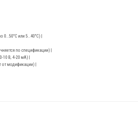
0...50°C или 5...40°C) |
точняется по спецификации) |
-10 В, 4-20 мА) |
ит от модификации) |