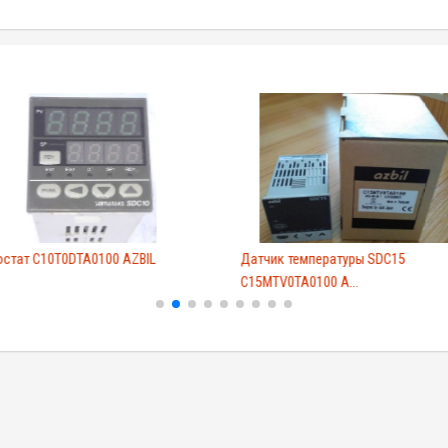
остат C10T0DTA0100 AZBIL
Датчик температуры SDC15
C15MTV0TA0100 A...