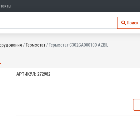
нтакты
Поиск
орудования
Термостат
Термостат C302GA000100 AZBIL
L
АРТИКУЛ: 272982