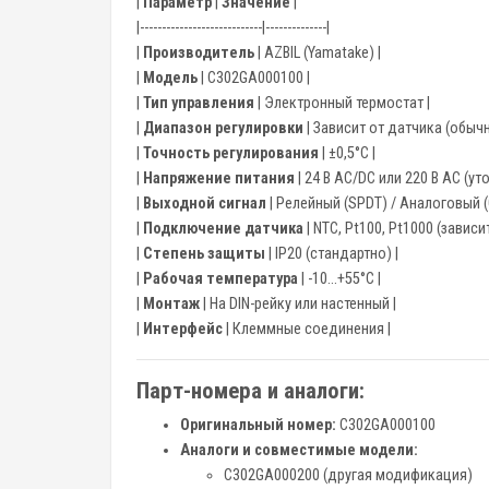
|
Параметр
|
Значение
|
|----------------------------|--------------|
|
Производитель
| AZBIL (Yamatake) |
|
Модель
| C302GA000100 |
|
Тип управления
| Электронный термостат |
|
Диапазон регулировки
| Зависит от датчика (обычно 
|
Точность регулирования
| ±0,5°C |
|
Напряжение питания
| 24 В AC/DC или 220 В AC (у
|
Выходной сигнал
| Релейный (SPDT) / Аналоговый (0
|
Подключение датчика
| NTC, Pt100, Pt1000 (завис
|
Степень защиты
| IP20 (стандартно) |
|
Рабочая температура
| -10...+55°C |
|
Монтаж
| На DIN-рейку или настенный |
|
Интерфейс
| Клеммные соединения |
Парт-номера и аналоги:
Оригинальный номер:
C302GA000100
Аналоги и совместимые модели:
C302GA000200 (другая модификация)