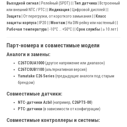
Выходной сигнал
| Релейный (SPDT) | |
Тип датчика
| Встроенный
или внешний NTC / PTC | |
Индикация
| Цифровой дисплей | |
Защита
| От перегрузки, от короткого замыкания | |
Класс
защиты корпуса
| IP20 | |
Монтаж
| На DIN-рейку или настенный | |
Рабочая температура
| -10°C … +50°C | |
Срок службы
| ≥ 10 лет |
Парт-номера и совместимые модели
Аналоги и замены:
C26TC0UA1000
(другое напряжение или диапазон)
C26TC0UB1100
(альтернативная версия)
Yamatake C26 Series
(предыдущие аналоги под старым
брендом)
Совместимые датчики:
NTC-датчики Azbil
(например,
C26PTS-00
)
PTC-датчики
(в зависимости от конфигурации)
Совместимые контроллеры и системы: