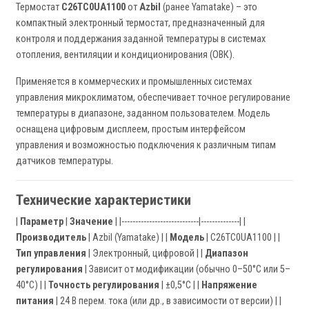
Термостат
C26TC0UA1100
от
Azbil
(ранее Yamatake) – это
компактный электронный термостат, предназначенный для
контроля и поддержания заданной температуры в системах
отопления, вентиляции и кондиционирования (ОВК).
Применяется в коммерческих и промышленных системах
управления микроклиматом, обеспечивает точное регулирование
температуры в диапазоне, заданном пользователем. Модель
оснащена цифровым дисплеем, простым интерфейсом
управления и возможностью подключения к различным типам
датчиков температуры.
Технические характеристики
|
Параметр
|
Значение
| |----------------------------|--------------| |
Производитель
| Azbil (Yamatake) | |
Модель
| C26TC0UA1100 | |
Тип управления
| Электронный, цифровой | |
Диапазон
регулирования
| Зависит от модификации (обычно 0–50°C или 5–
40°C) | |
Точность регулирования
| ±0,5°C | |
Напряжение
питания
| 24 В перем. тока (или др., в зависимости от версии) | |