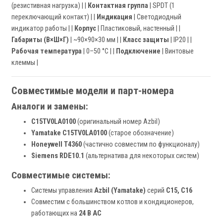
(резистивная нагрузка) | |
Контактная группа
| SPDT (1
переключающий контакт) | |
Индикация
| Светодиодный
индикатор работы | |
Корпус
| Пластиковый, настенный | |
Габариты (В×Ш×Г)
| ~90×90×30 мм | |
Класс защиты
| IP20 | |
Рабочая температура
| 0–50 °C | |
Подключение
| Винтовые
клеммы |
Совместимые модели и парт-номера
Аналоги и замены:
C15TV0LA0100
(оригинальный номер Azbil)
Yamatake C15TV0LA0100
(старое обозначение)
Honeywell T4360
(частично совместим по функционалу)
Siemens RDE10.1
(альтернатива для некоторых систем)
Совместимые системы:
Системы управления
Azbil (Yamatake)
серий
C15, C16
Совместим с большинством котлов и кондиционеров,
работающих на
24 В AC