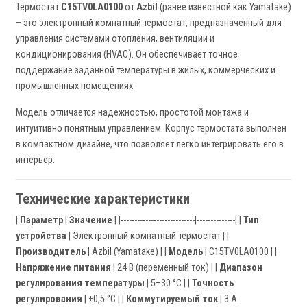
Термостат
C15TV0LA0100
от
Azbil
(ранее известной как Yamatake)
– это электронный комнатный термостат, предназначенный для
управления системами отопления, вентиляции и
кондиционирования (HVAC). Он обеспечивает точное
поддержание заданной температуры в жилых, коммерческих и
промышленных помещениях.
Модель отличается надежностью, простотой монтажа и
интуитивно понятным управлением. Корпус термостата выполнен
в компактном дизайне, что позволяет легко интегрировать его в
интерьер.
Технические характеристики
|
Параметр
|
Значение
| |---------------------------|--------------| |
Тип
устройства
| Электронный комнатный термостат | |
Производитель
| Azbil (Yamatake) | |
Модель
| C15TV0LA0100 | |
Напряжение питания
| 24 В (переменный ток) | |
Диапазон
регулирования температуры
| 5–30 °C | |
Точность
регулирования
| ±0,5 °C | |
Коммутируемый ток
| 3 А