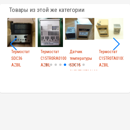
Товары из этой же категории
т
Термостат
Термостат
Датчик
Термостат
Т
P
SDC36
C15TR0RA0100
температуры
C15TR0TA0100
AZBIL
AZBIL
SDC15
AZBIL
A
C15MTV0TA0100
A...