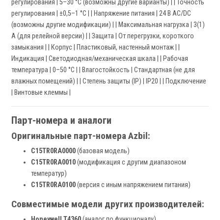
регулирования | 5–30 °C (возможны другие варианты) | | Точность
регулирования | ±0,5–1 °C | | Напряжение питания | 24 В AC/DC
(возможны другие модификации) | | Максимальная нагрузка | 3(1)
А (для релейной версии) | | Защита | От перегрузки, короткого
замыкания | | Корпус | Пластиковый, настенный монтаж | |
Индикация | Светодиодная/механическая шкала | | Рабочая
температура | 0–50 °C | | Влагостойкость | Стандартная (не для
влажных помещений) | | Степень защиты (IP) | IP20 | | Подключение
| Винтовые клеммы |
Парт-номера и аналоги
Оригинальные парт-номера Azbil:
C15TR0RA0000
(базовая модель)
C15TR0RA0010
(модификация с другим диапазоном
температур)
C15TR0RA0100
(версия с иным напряжением питания)
Совместимые модели других производителей:
Honeywell T4360
(аналог по функционалу)