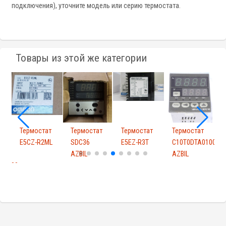
подключения), уточните модель или серию термостата.
Товары из этой же категории
Термостат
Термостат
Термостат
Термостат
Т
уры
E5CZ-R2ML
SDC36
E5EZ-R3T
C10T0DTA0100
AZBIL
AZBIL
A
A0100